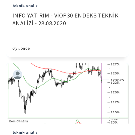
teknik-analiz
INFO YATIRIM - VİOP30 ENDEKS TEKNİK
ANALİZİ - 28.08.2020
6 yıl önce
teknik-analiz