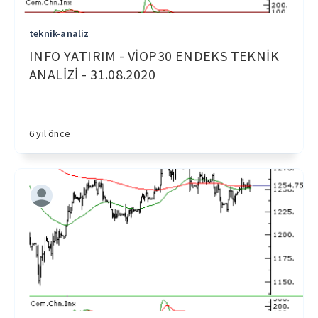
teknik-analiz
INFO YATIRIM - VİOP30 ENDEKS TEKNİK
ANALİZİ - 31.08.2020
6 yıl önce