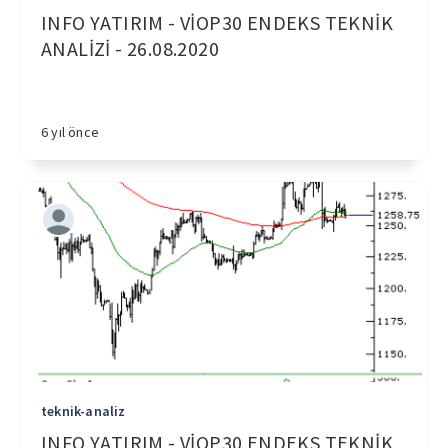
INFO YATIRIM - VİOP30 ENDEKS TEKNİK
ANALİZİ - 26.08.2020
6 yıl önce
teknik-analiz
INFO YATIRIM - VİOP30 ENDEKS TEKNİK