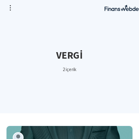
VERGİ
2 içerik