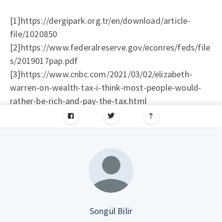
[1]https://dergipark.org.tr/en/download/article-
file/1020850
[2]https://www.federalreserve.gov/econres/feds/file
s/2019017pap.pdf
[3]https://www.cnbc.com/2021/03/02/elizabeth-
warren-on-wealth-tax-i-think-most-people-would-
rather-be-rich-and-pay-the-tax.html
Songül Bilir