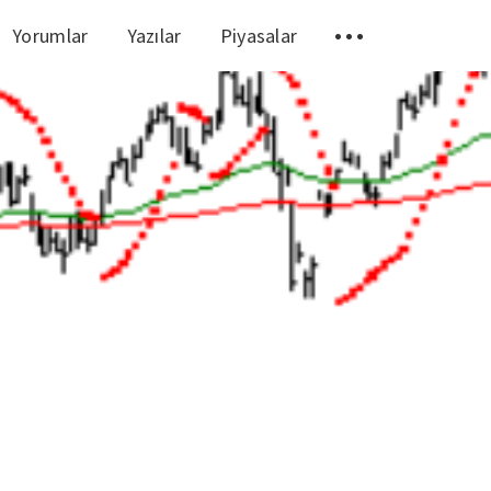
Yorumlar
Yazılar
Piyasalar