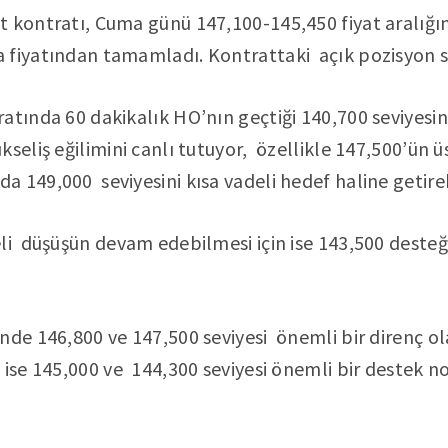
 kontratı, Cuma günü 147,100-145,450 fiyat aralığı
fiyatından tamamladı. Kontrattaki açık pozisyon say
tında 60 dakikalık HO’nın geçtiği 140,700 seviyesi
kseliş eğilimini canlı tutuyor, özellikle 147,500’ün
 149,000 seviyesini kısa vadeli hedef haline getireb
li düşüşün devam edebilmesi için ise 143,500 desteği
nde 146,800 ve 147,500 seviyesi önemli bir direnç o
 ise 145,000 ve 144,300 seviyesi önemli bir destek n