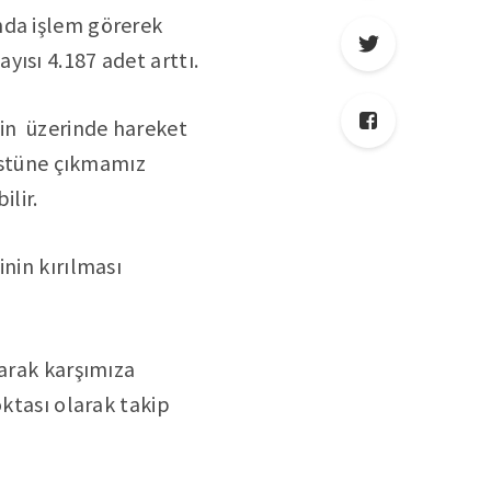
nda işlem görerek
ısı 4.187 adet arttı.
nin üzerinde hareket
 üstüne çıkmamız
ilir.
nin kırılması
larak karşımıza
oktası olarak takip