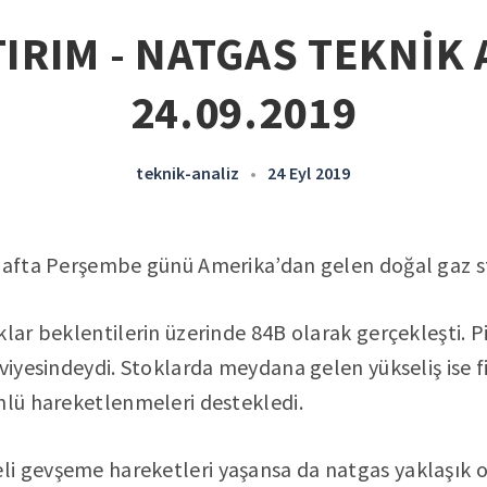
IRIM - NATGAS TEKNİK 
24.09.2019
teknik-analiz
•
24 Eyl 2019
hafta Perşembe günü Amerika’dan gelen doğal gaz sto
klar beklentilerin üzerinde 84B olarak gerçekleşti. P
eviyesindeydi. Stoklarda meydana gelen yükseliş ise f
nlü hareketlenmeleri destekledi.
 gevşeme hareketleri yaşansa da natgas yaklaşık ola