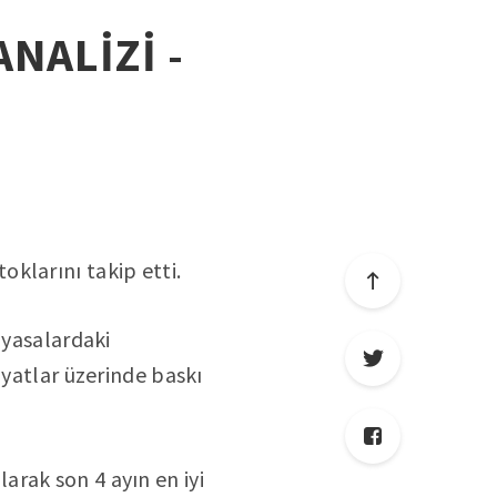
ANALİZİ -
klarını takip etti.
iyasalardaki
iyatlar üzerinde baskı
rak son 4 ayın en iyi