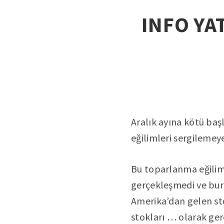
INFO YAT
Aralık ayına kötü baş
eğilimleri sergilemeye
Bu toparlanma eğiliml
gerçekleşmedi ve bura
Amerika’dan gelen sto
stokları … olarak gerç