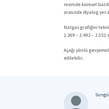
resimde küresel bazda
arasında diyalog yer a
Natgas grafiğini tekn
2.369 – 2.492 – 2.552 s
Aşağı yönlü gevşemele
edilebilir.
Songül