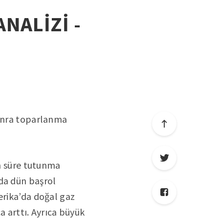
ANALİZİ -
sonra toparlanma
un süre tutunma
rda dün başrol
erika’da doğal gaz
ça arttı. Ayrıca büyük