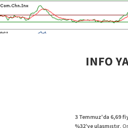
INFO YA
3 Temmuz'da 6,69 fi
%32’ye ulaşmıştır
, O