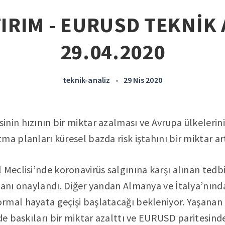
IRIM - EURUSD TEKNİK 
29.04.2020
teknik-analiz
•
29 Nis 2020
nin hızının bir miktar azalması ve Avrupa ülkelerinin
a planları küresel bazda risk iştahını bir miktar art
 Meclisi’nde koronavirüs salgınına karşı alınan tedb
planı onaylandı. Diğer yandan Almanya ve İtalya’nı
mal hayata geçişi başlatacağı bekleniyor. Yaşanan 
nde baskıları bir miktar azalttı ve EURUSD paritesi