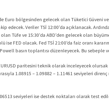
nde Euro bölgesinden gelecek olan Tüketici Güveni ve
akip edecek. Veriler TSİ 12:00’da açıklanacak. Ardınd
olan Tüfe ve 15:30’da ABD’den gelecek olan büyüme 
ü ise FED olacak. Fed TSİ 21:00’da faiz oranı kararın
Powell basın toplantısı düzenleyecek. Bu sebeple vol
URUSD paritesini teknik olarak inceleyecek olursak 
asıyla 1.08915 – 1.09882 – 1.11461 seviyeleri direnç
06513 seviyeleri ise destek noktaları olarak test edile