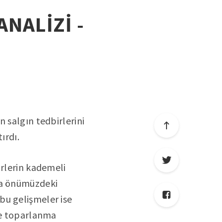
ANALİZİ -
 salgın tedbirlerini
ırdı.
irlerin kademeli
nda önümüzdeki
bu gelişmeler ise
nde toparlanma