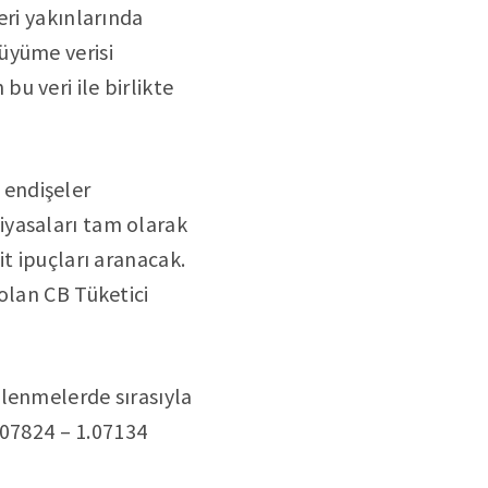
eri yakınlarında
üyüme verisi
u veri ile birlikte
 endişeler
iyasaları tam olarak
t ipuçları aranacak.
olan CB Tüketici
tlenmelerde sırasıyla
1.07824 – 1.07134