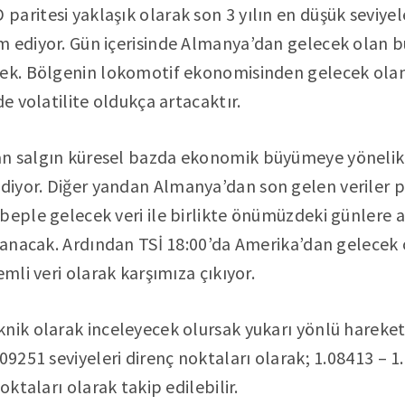
aritesi yaklaşık olarak son 3 yılın en düşük seviyel
m ediyor. Gün içerisinde Almanya’dan gelecek olan b
ek. Bölgenin lokomotif ekonomisinden gelecek olan b
de volatilite oldukça artacaktır.
n salgın küresel bazda ekonomik büyümeye yönelik
iyor. Diğer yandan Almanya’dan son gelen veriler p
beple gelecek veri ile birlikte önümüzdeki günlere ai
klanacak. Ardından TSİ 18:00’da Amerika’dan gelecek 
emli veri olarak karşımıza çıkıyor.
nik olarak inceleyecek olursak yukarı yönlü hareke
09251 seviyeleri direnç noktaları olarak; 1.08413 – 
oktaları olarak takip edilebilir.