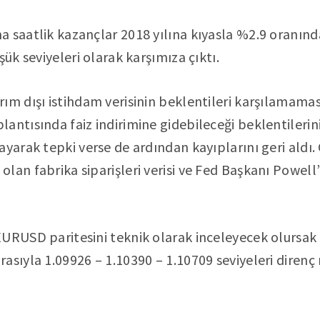
 saatlik kazançlar 2018 yılına kıyasla %2.9 oranında 
şük seviyeleri olarak karşımıza çıktı.
ım dışı istihdam verisinin beklentileri karşılamamas
ntısında faiz indirimine gidebileceği beklentilerini 
yarak tepki verse de ardından kayıplarını geri aldı. 
lan fabrika siparişleri verisi ve Fed Başkanı Powell
URUSD paritesini teknik olarak inceleyecek olursak 
asıyla 1.09926 – 1.10390 – 1.10709 seviyeleri direnç