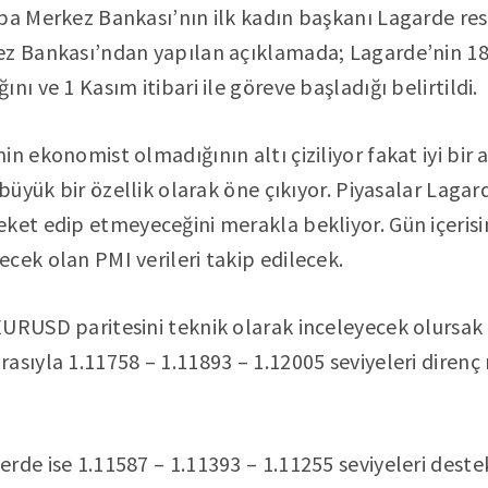
upa Merkez Bankası’nın ilk kadın başkanı Lagarde r
z Bankası’ndan yapılan açıklamada; Lagarde’nin 18 
nı ve 1 Kasım itibari ile göreve başladığı belirtildi.
in ekonomist olmadığının altı çiziliyor fakat iyi bir
 büyük bir özellik olarak öne çıkıyor. Piyasalar Lagard
eket edip etmeyeceğini merakla bekliyor. Gün içeri
cek olan PMI verileri takip edilecek.
URUSD paritesini teknik olarak inceleyecek olursak 
asıyla 1.11758 – 1.11893 – 1.12005 seviyeleri direnç
rde ise 1.11587 – 1.11393 – 1.11255 seviyeleri deste