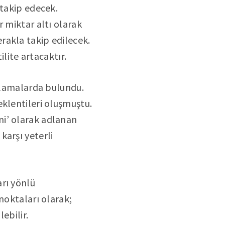
 takip edecek.
r miktar altı olarak
rakla takip edilecek.
ilite artacaktır.
ıklamalarda bulundu.
eklentileri oluşmuştu.
ni’ olarak adlanan
karşı yeterli
rı yönlü
noktaları olarak;
ebilir.