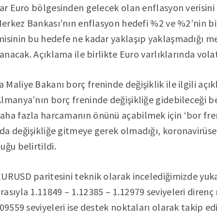
lar Euro bölgesinden gelecek olan enflasyon verisini
 Merkez Bankası’nın enflasyon hedefi %2 ve %2’nin bi
isinin bu hedefe ne kadar yaklaşıp yaklaşmadığı me
lanacak. Açıklama ile birlikte Euro varlıklarında volat
Maliye Bakanı borç freninde değişiklik ile ilgili aç
lmanya’nın borç freninde değişikliğe gidebileceği b
aha fazla harcamanın önünü açabilmek için ‘bor fre
a değişikliğe gitmeye gerek olmadığı, koronavirüse 
ğu belirtildi.
URUSD paritesini teknik olarak incelediğimizde yuka
asıyla 1.11849 – 1.12385 – 1.12979 seviyeleri direnç 
09559 seviyeleri ise destek noktaları olarak takip edil