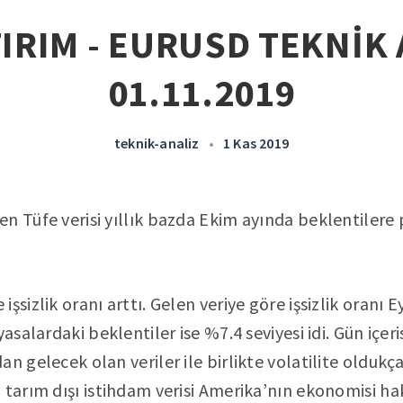
IRIM - EURUSD TEKNİK 
01.11.2019
teknik-analiz
•
1 Kas 2019
n Tüfe verisi yıllık bazda Ekim ayında beklentilere 
şsizlik oranı arttı. Gelen veriye göre işsizlik oranı 
yasalardaki beklentiler ise %7.4 seviyesi idi. Gün iç
n gelecek olan veriler ile birlikte volatilite oldukça 
 tarım dışı istihdam verisi Amerika’nın ekonomisi ha