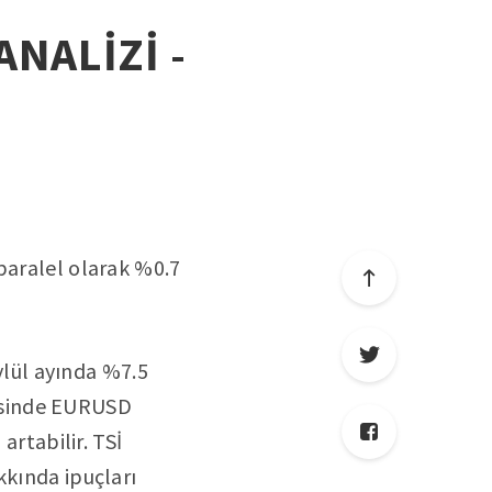
ANALİZİ -
paralel olarak %0.7
Eylül ayında %7.5
erisinde EURUSD
artabilir. TSİ
kkında ipuçları