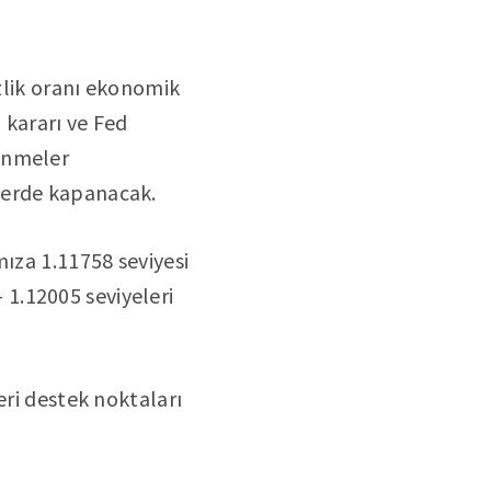
izlik oranı ekonomik
d kararı ve Fed
enmeler
lerde kapanacak.
mıza 1.11758 seviyesi
– 1.12005 seviyeleri
eri destek noktaları