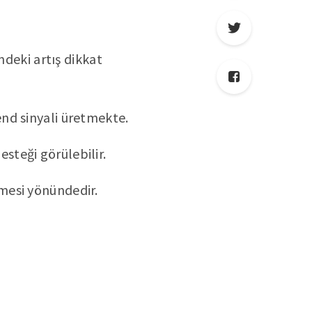
deki artış dikkat
end sinyali üretmekte.
steği görülebilir.
lmesi yönündedir.