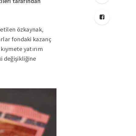
ileri tarafından
netilen özkaynak,
arlar fondaki kazanç
l kıymete yatırım
 değişikliğine