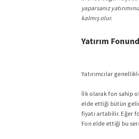
yaparsanız yatırımını
kalmış olur.
Yatırım Fonunda
Yatırımcılar genellik
İlk olarak fon sahip
elde ettiği bütün gel
fiyatı artabilir. Eğer
Fon elde ettiği bu se