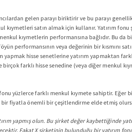
mcılardan gelen parayı biriktirir ve bu parayı genelli
ul kıymetleri satın almak için kullanır. Yatırım fonu ş
menkul kıymetlerin performansına bağlıdır. Bu da b
föyün performansının veya değerinin bir kısmını satın
m yapmak hisse senetlerine yatırım yapmaktan farklı
ne birçok farklı hisse senedine (veya diğer menkul kı
fonu yüzlerce farklı menkul kıymete sahiptir. Eğer b
 bir fiyatla önemli bir çeşitlendirme elde etmiş olur
tırım yapmış olun. Bu şirket değer kaybettiğinde yat
ektir. Fakat X şirketinin bulunduğu bir yatırım fon