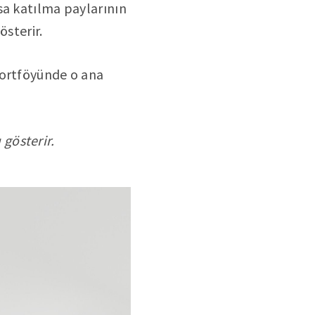
sa katılma paylarının
österir.
 portföyünde o ana
gösterir.