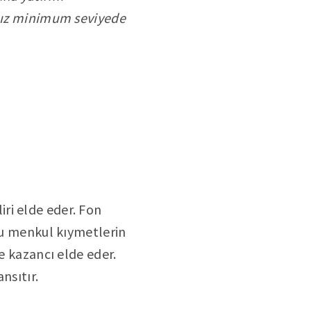
ınız minimum seviyede
iri elde eder. Fon
uğu menkul kıymetlerin
e kazancı elde eder.
nsıtır.