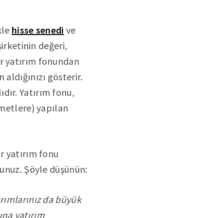
kle
hisse senedi
ve
irketinin değeri,
ir yatırım fonundan
 aldığınızı gösterir.
dır. Yatırım fonu,
ymetlere) yapılan
ir yatırım fonu
sunuz. Şöyle düşünün:
ırımlarınız da büyük
una yatırım