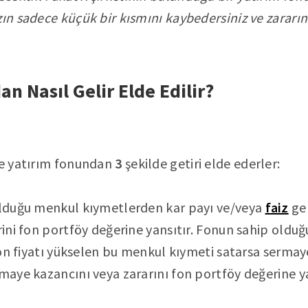
zın sadece küçük bir kısmını kaybedersiniz ve zarar
n Nasıl Gelir Elde Edilir?
le yatırım fonundan
3
şekilde getiri elde ederler:
 olduğu menkul kıymetlerden kar payı ve/veya
faiz
gel
irini fon portföy değerine yansıtır. Fonun sahip old
 fon fiyatı yükselen bu menkul kıymeti satarsa sermay
rmaye kazancını veya zararını fon portföy değerine ya