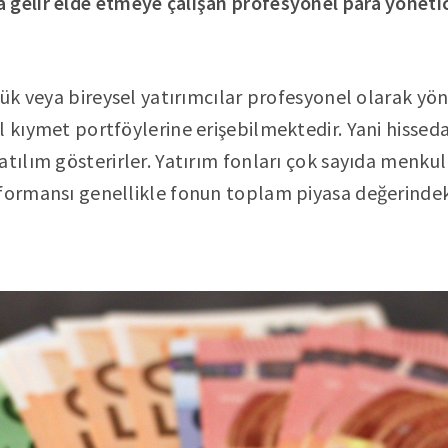
gelir elde etmeye çalışan profesyonel para yönetic
üçük veya bireysel yatırımcılar profesyonel olarak yö
l kıymet portföylerine erişebilmektedir. Yani hissed
atılım gösterirler. Yatırım fonları çok sayıda menku
formansı genellikle fonun toplam piyasa değerindeki