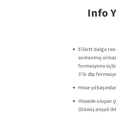
Info 
Elliott dalga teo
sonlanmış olması
formasyonu üçlü 
3’lü dip formasy
Hisse yılbaşında
Hissede oluşan çi
(Dönüş sinyali iht