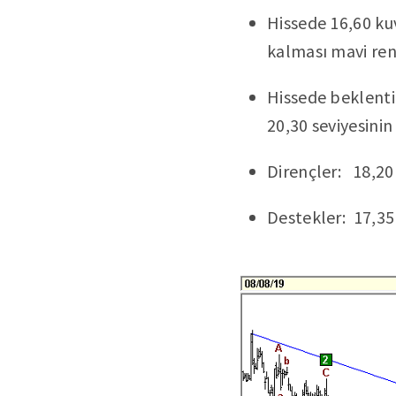
Hissede 16,60 kuv
kalması mavi renk
Hissede beklent
20,30 seviyesini
Dirençler: 18,20
Destekler: 17,35