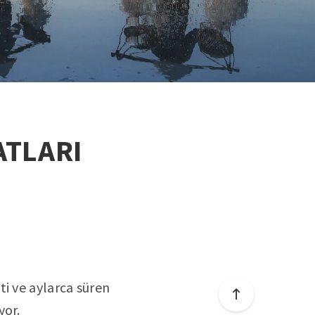
ATLARI
ti ve aylarca süren
yor.