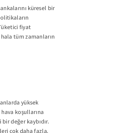
nkalarını küresel bir
litikaların
üketici fiyat
n hala tüm zamanların
manlarda yüksek
; hava koşullarına
 bir değer kaybıdır.
leri çok daha fazla.