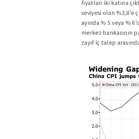
fiyatları iki katına 
seviyesi olan %3,8'e ç
ayında % 5 veya % 6'd
merkez bankasının par
zayıf iç talep arasın