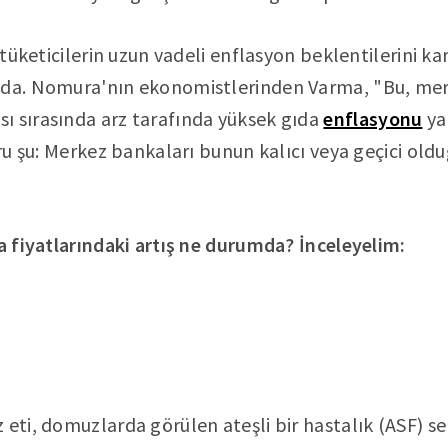
n tüketicilerin uzun vadeli enflasyon beklentilerini ka
nda. Nomura'nın ekonomistlerinden Varma, "Bu, merk
ı sırasında arz tarafında yüksek gıda
enflasyonu
ya
Soru şu: Merkez bankaları bunun kalıcı veya geçici ol
da fiyatlarındaki artış ne durumda? İnceleyelim:
 eti, domuzlarda görülen ateşli bir hastalık (ASF) s