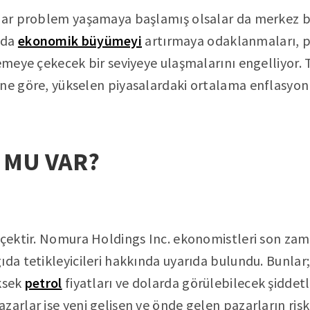
adar problem yaşamaya başlamış olsalar da merkez ba
nda
ekonomik büyümeyi
artırmaya odaklanmaları, po
emeye çekecek bir seviyeye ulaşmalarını engelliyor. T
ine göre, yükselen piyasalardaki ortalama enflasyo
 MU VAR?
erçektir. Nomura Holdings Inc. ekonomistleri son za
ıda tetikleyicileri hakkında uyarıda bulundu. Bunlar
üksek
petrol
fiyatları ve dolarda görülebilecek şiddetli
zarlar ise yeni gelişen ve önde gelen pazarların risk