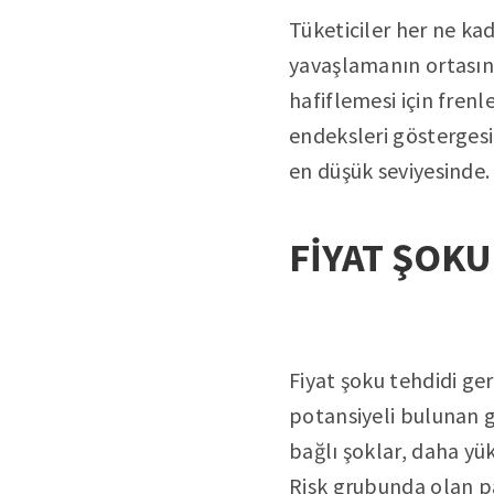
Tüketiciler her ne k
yavaşlamanın ortası
hafiflemesi için frenl
endeksleri gösterges
en düşük seviyesinde.
FİYAT ŞOKU
Fiyat şoku tehdidi g
potansiyeli bulunan g
bağlı şoklar, daha y
Risk grubunda olan pa