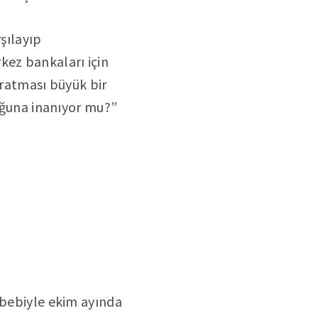
rşılayıp
ez bankaları için
ratması büyük bir
duğuna inanıyor mu?”
ebebiyle ekim ayında