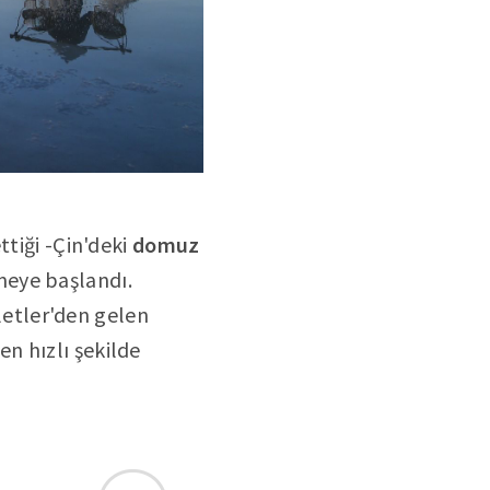
ttiği -Çin'deki
domuz
meye başlandı.
lletler'den gelen
 en hızlı şekilde