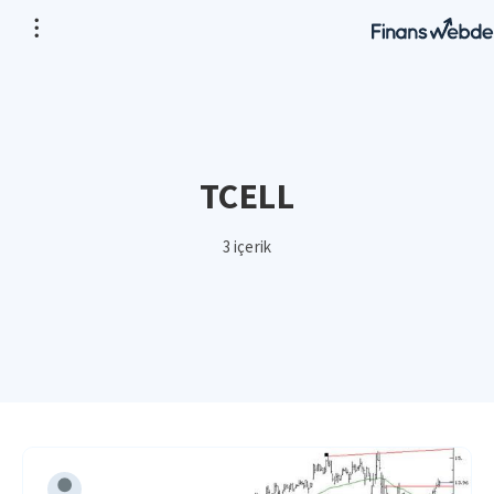
TCELL
3 içerik