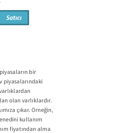
iyasaların bir
v piyasalarındaki
varlıklardan
lan olan varlıklardır.
şımıza çıkar. Örneğin,
senedini kullanım
anım fiyatından alma