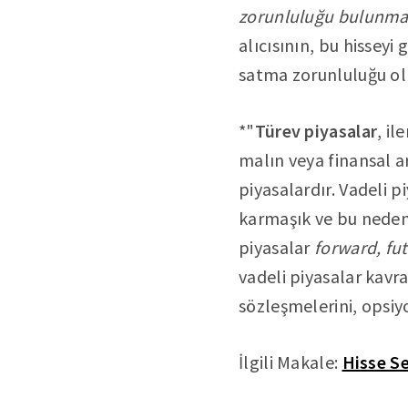
zorunluluğu
bulunma
alıcısının, bu hissey
satma zorunluluğu ol
*"
Türev piyasalar
, il
malın veya finansal a
piyasalardır. Vadeli 
karmaşık ve bu nedenl
piyasalar
forward, fu
vadeli piyasalar kavr
sözleşmelerini, opsiy
İlgili Makale:
Hisse S