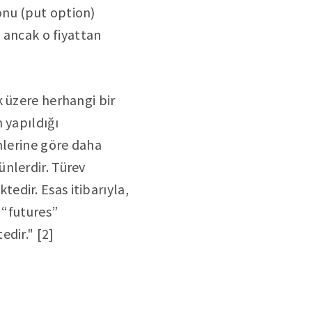
yonu (put option)
, ancak o fiyattan
k üzere herhangi bir
 yapıldığı
mlerine göre daha
nlerdir. Türev
edir. Esas itibarıyla,
 “futures”
dir." [2]