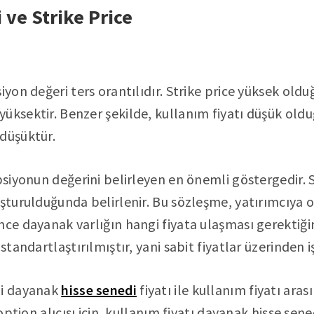
 ve Strike Price
iyon değeri ters orantılıdır. Strike price yüksek old
üksektir. Benzer şekilde, kullanım fiyatı düşük oldu
düşüktür.
psiyonun değerini belirleyen en önemli göstergedir. S
uşturulduğunda belirlenir. Bu sözleşme, yatırımcıya
nce dayanak varlığın hangi fiyata ulaşması gerektiği
standartlaştırılmıştır, yani sabit fiyatlar üzerinden i
ni dayanak
hisse senedi
fiyatı ile kullanım fiyatı arası
 option alıcısı için, kullanım fiyatı dayanak hisse sene