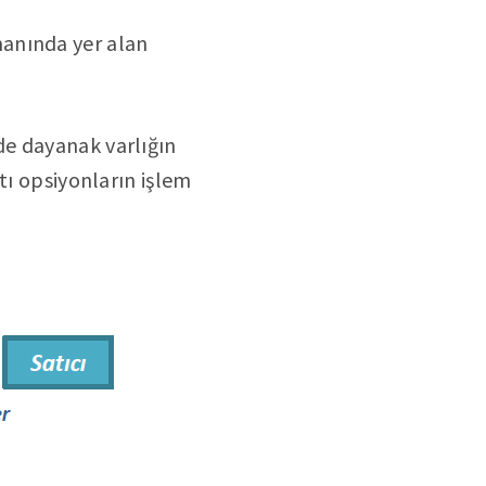
manında yer alan
de dayanak varlığın
tı opsiyonların işlem