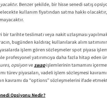
yacaktır
. Benzer şekilde, bir hisse senedi satış opsi
i gelecekte kullanım fiyatından satma hakkı olacaktır
mayacaktır.
eri bir tarihte teslimatı veya nakit uzlaşması yapılma
racın, bugünden kaldıraç kullanılarak alım satımının
piyasalarda işlem gören sözleşmeler spot piyasa işle
e profesyonel yatırımcıya daha fazla hitap eden ürü
tures, opsiyon
ve
swap
işlemlerinin tamamını içermekt
amı türev piyasaları, vadeli işlem sözleşmesi kavramı
on kavramı da “options” sözleşmelerini ifade etmekte
enedi Opsiyonu Nedir?