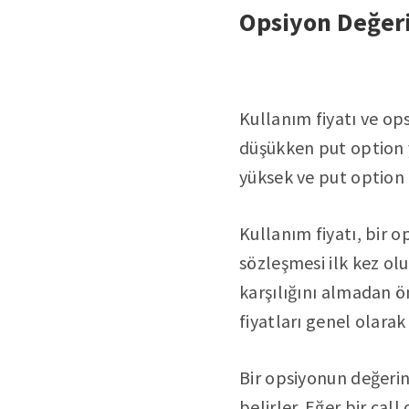
Opsiyon Değeri
Kullanım fiyatı ve ops
düşükken put option y
yüksek ve put option 
Kullanım fiyatı, bir o
sözleşmesi ilk kez ol
karşılığını almadan ö
fiyatları genel olarak 
Bir opsiyonun değeri
belirler. Eğer bir call