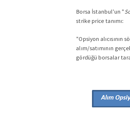
Borsa İstanbul'un "
So
strike price tanımı:
"Opsiyon alıcısının 
alım/satımının gerçek
gördüğü borsalar taraf