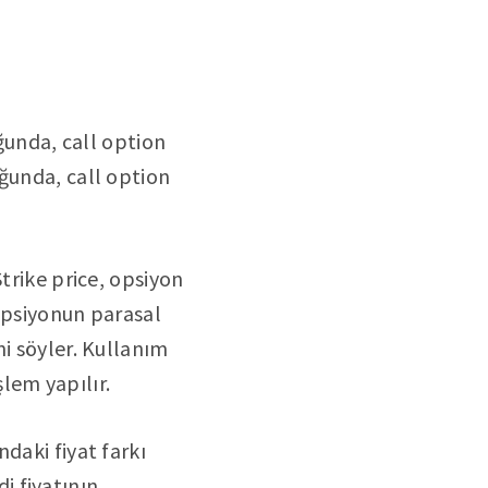
uğunda, call option
ğunda, call option
trike price, opsiyon
 opsiyonun parasal
ni söyler. Kullanım
şlem yapılır.
ndaki fiyat farkı
di fiyatının