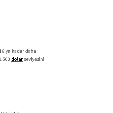
016'ya kadar daha
 1.500
dolar
seviyesini
ı altınla