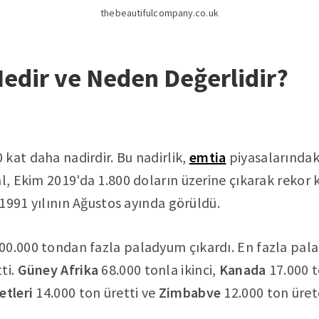
thebeautifulcompany.co.uk
dir ve Neden Değerlidir?
kat daha nadirdir. Bu nadirlik,
emtia
piyasalarındak
al, Ekim 2019'da 1.800 doların üzerine çıkarak rekor 
e 1991 yılının Ağustos ayında görüldü.
00.000 tondan fazla paladyum çıkardı. En fazla pal
ti.
Güney Afrika
68.000 tonla ikinci,
Kanada
17.000 
etleri
14.000 ton üretti ve
Zimbabve
12.000 ton üret