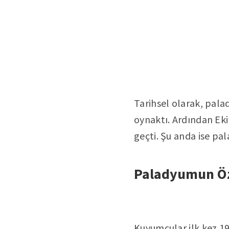
Tarihsel olarak, pal
oynaktı. Ardından Eki
geçti. Şu anda ise pa
Paladyumun Öze
Kuyumcular ilk kez 19