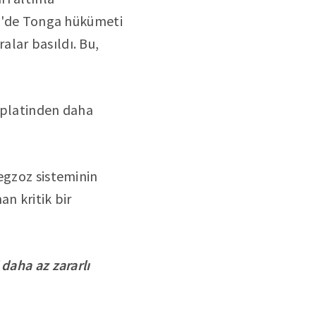
967'de Tonga hükümeti
lar basıldı. Bu,
i platinden daha
egzoz sisteminin
n kritik bir
daha az zararlı