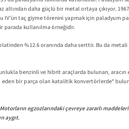
yaz altından daha güçlü bir metal ortaya çıkıyor. 1
 IV'ün taç giyme törenini yapmak için paladyum para
r parada kullanılma örneğidir.
platinden %12.6 oranında daha serttir. Bu da metal
nlukla benzinli ve hibrit araçlarda bulunan, aracın 
 eden bir parça olan katalitik konvertörlerde* buluna
 Motorların egzozlarındaki çevreye zararlı maddeleri 
n aygıt.