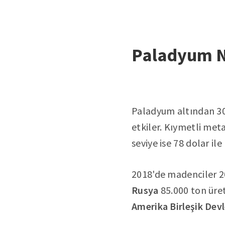
Paladyum Ne
Paladyum altından 30 
etkiler. Kıymetli met
seviye ise 78 dolar il
2018'de madenciler 2
Rusya
85.000 ton üret
Amerika Birleşik Devl