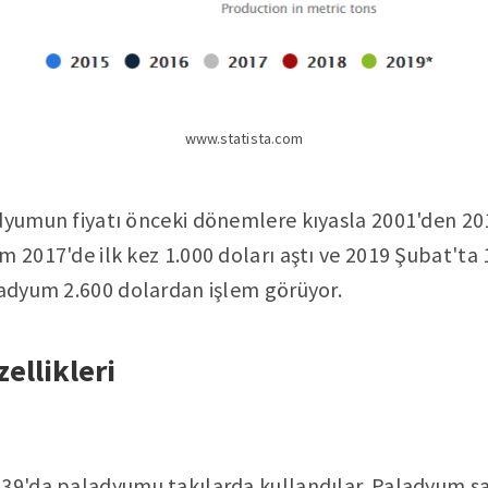
www.statista.com
adyumun fiyatı önceki dönemlere kıyasla 2001'den 2
m 2017'de ilk kez 1.000 doları aştı ve 2019 Şubat'ta
ladyum 2.600 dolardan işlem görüyor.
llikleri
39'da paladyumu takılarda kullandılar. Paladyum sar