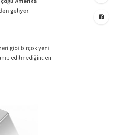
ın çoğu Amerika
den geliyor.
eri gibi birçok yeni
ikame edilmediğinden