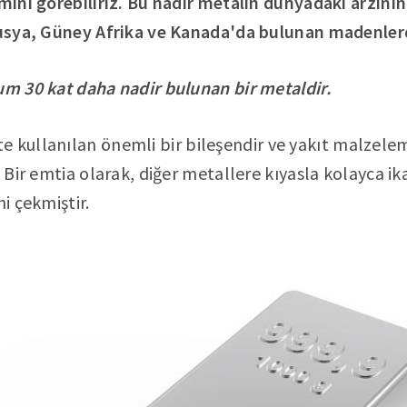
ımını görebiliriz. Bu nadir metalin dünyadaki arzın
 Rusya, Güney Afrika ve Kanada'da bulunan madenler
um 30 kat daha nadir bulunan bir metaldir.
e kullanılan önemli bir bileşendir ve yakıt malzelem
r. Bir emtia olarak, diğer metallere kıyasla kolayca 
ni çekmiştir.