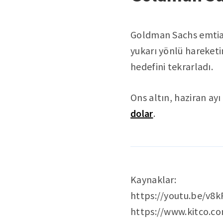
Goldman Sachs emtia a
yukarı yönlü hareketin
hedefini tekrarladı.
Ons altın, haziran ayı
dolar
.
Kaynaklar:
https://youtu.be/v8
https://www.kitco.co