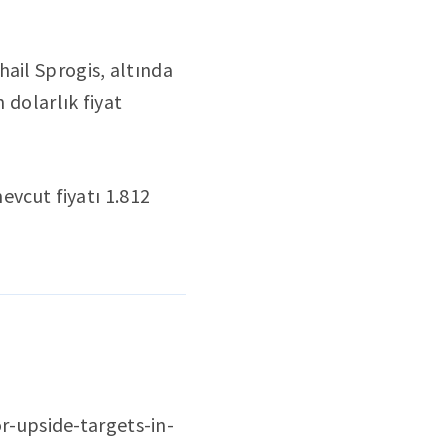
ail Sprogis, altında
 dolarlık fiyat
mevcut fiyatı 1.812
-upside-targets-in-