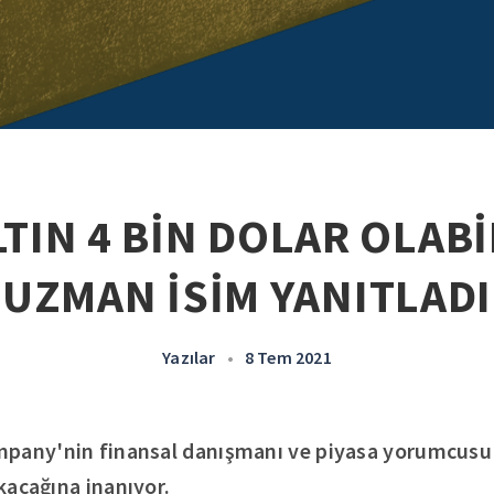
TIN 4 BİN DOLAR OLABİ
UZMAN İSİM YANITLADI
Yazılar
•
8 Tem 2021
mpany'nin finansal danışmanı ve piyasa yorumcusu 
ıkacağına inanıyor.