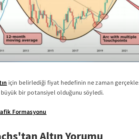
tın
için belirlediği fiyat hedefinin ne zaman gerçekle
n büyük bir potansiyel olduğunu söyledi.
rafik Formasyonu
chs'tan Altın Yorumu