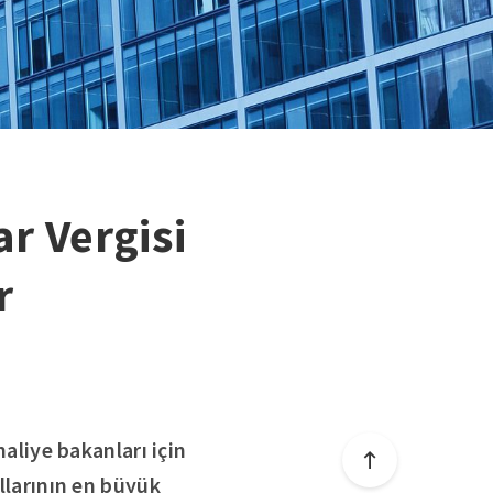
r Vergisi
r
liye bakanları için
allarının en büyük