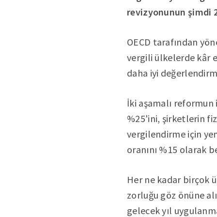
revizyonunun şimdi 2
OECD tarafından yönet
vergili ülkelerde kâr 
daha iyi değerlendirm
İki aşamalı reformun 
%25'ini, şirketlerin 
vergilendirme için yen
oranını %15 olarak be
Her ne kadar birçok ü
zorluğu göz önüne alı
gelecek yıl uygulanm