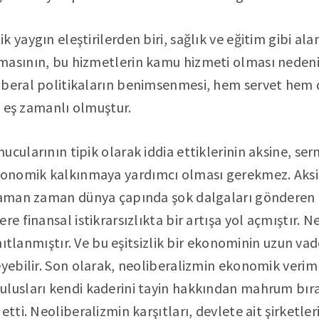
 yaygın eleştirilerden biri, sağlık ve eğitim gibi al
masının, bu hizmetlerin kamu hizmeti olması nedeniy
iberal politikaların benimsenmesi, hem servet hem d
la eş zamanlı olmuştur.
ucularının tipik olarak iddia ettiklerinin aksine, se
onomik kalkınmaya yardımcı olması gerekmez. Aksi
 zaman zaman dünya çapında şok dalgaları gönderen
re finansal istikrarsızlıkta bir artışa yol açmıştır. N
kanıtlanmıştır. Ve bu eşitsizlik bir ekonominin uzun v
eyebilir. Son olarak, neoliberalizmin ekonomik veriml
ulusları kendi kaderini tayin hakkından mahrum bır
etti. Neoliberalizmin karşıtları, devlete ait şirketleri