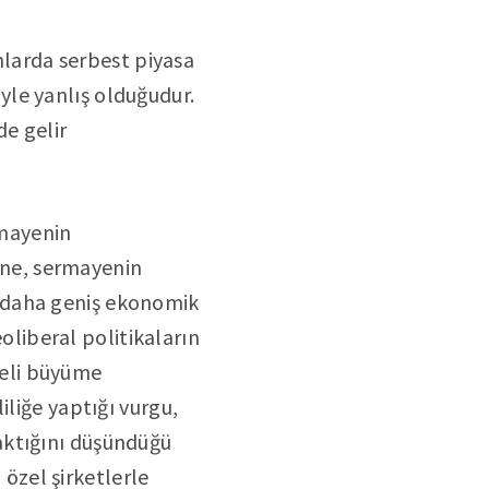
anlarda serbest piyasa
le yanlış olduğudur.
e gelir
rmayenin
ne, sermayenin
 daha geniş ekonomik
eoliberal politikaların
adeli büyüme
iliğe yaptığı vurgu,
aktığını düşündüğü
 özel şirketlerle