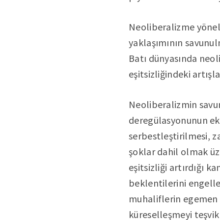
Neoliberalizme yönelik
yaklaşımının savunul
Batı dünyasında neol
eşitsizliğindeki artış
Neoliberalizmin savun
deregülasyonunun ek
serbestleştirilmesi,
şoklar dahil olmak üze
eşitsizliği artırdığı 
beklentilerini engell
muhaliflerin egemen 
küreselleşmeyi teşvik 