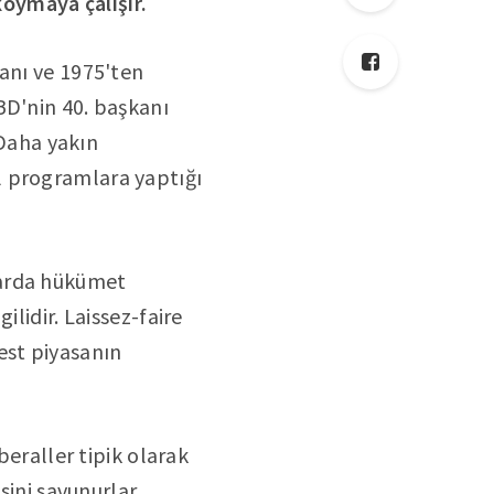
oymaya çalışır.
kanı ve 1975'ten
BD'nin 40. başkanı
 Daha yakın
l programlara yaptığı
tarda hükümet
lidir. Laissez-faire
est piyasanın
beraller tipik olarak
ni savunurlar.