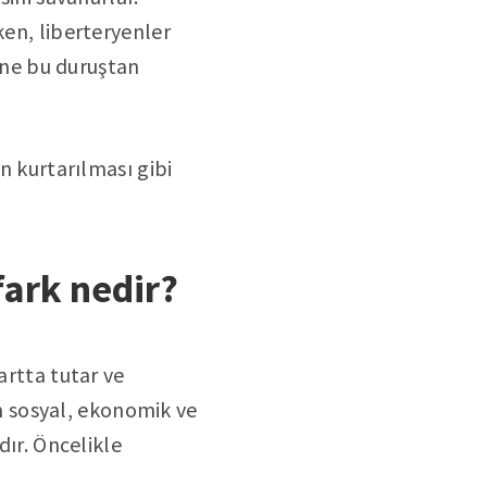
ken, liberteryenler
hine bu duruştan
n kurtarılması gibi
fark nedir?
artta tutar ve
 sosyal, ekonomik ve
dır. Öncelikle