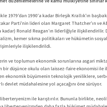
et düzenlemelerine ve kamu mülkiyetine sınırlar k
kle 1979'dan 1990'a kadar Birleşik Krallık'ın başba
kar Parti'nin lideri olan Margaret Thatcher'ın ve A
kadar) Ronald Reagan'ın liderliğiyle ilişkilendirilir.
alizm, kemer sıkma politikaları ve hükümetin sosya
imleriyle ilişkilendirildi.
lerin ve toplumun ekonomik sorunlarına asgari mik
ir düşünce okulu olan laissez-faire ekonomisi ile ilgi
n ekonomik büyümenin teknolojik yeniliklere, serb
rlı devlet müdahalesine yol açacağını öne sürüyor.
berteryenizm ile karıştırılır. Bununla birlikte, neoli
 liberteryenizmden daha fazla hükümet müdahalesi