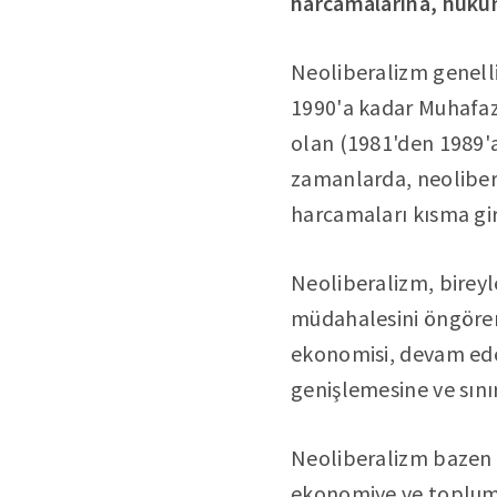
harcamalarına, hüküm
Neoliberalizm genelli
1990'a kadar Muhafaza
olan (1981'den 1989'a 
zamanlarda, neoliber
harcamaları kısma giriş
Neoliberalizm, birey
müdahalesini öngören b
ekonomisi, devam ede
genişlemesine ve sını
Neoliberalizm bazen li
ekonomiye ve topluma