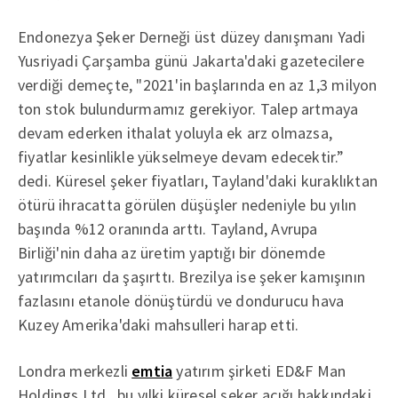
Endonezya Şeker Derneği üst düzey danışmanı Yadi
Yusriyadi Çarşamba günü Jakarta'daki gazetecilere
verdiği demeçte, "2021'in başlarında en az 1,3 milyon
ton stok bulundurmamız gerekiyor. Talep artmaya
devam ederken ithalat yoluyla ek arz olmazsa,
fiyatlar kesinlikle yükselmeye devam edecektir.”
dedi. Küresel şeker fiyatları, Tayland'daki kuraklıktan
ötürü ihracatta görülen düşüşler nedeniyle bu yılın
başında %12 oranında arttı. Tayland, Avrupa
Birliği'nin daha az üretim yaptığı bir dönemde
yatırımcıları da şaşırttı. Brezilya ise şeker kamışının
fazlasını etanole dönüştürdü ve dondurucu hava
Kuzey Amerika'daki mahsulleri harap etti.
Londra merkezli
emtia
yatırım şirketi ED&F Man
Holdings Ltd., bu yılki küresel şeker açığı hakkındaki