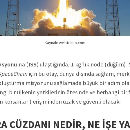
Kaynak: webtekno.com
tasyonu
'na (
ISS
) ulaştığında, 1 kg'lık node (düğüm) IS
SpaceChain
için bu olay, dünya dışında sağlam, mer
 oluşturma misyonunu sağlamada büyük bir adım ola
ngi bir ülkenin yetkilerinin ötesinde ve herhangi bir
ım korsanları) erişiminden uzak ve güvenli olacak.
A CÜZDANI NEDİR, NE İŞE Y