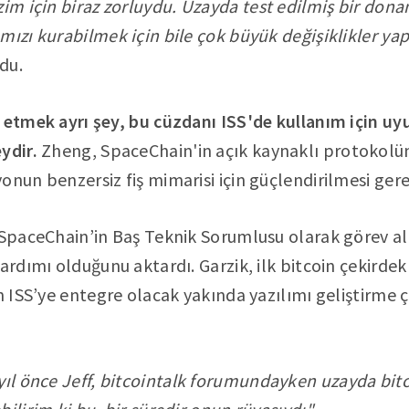
zim için biraz zorluydu. Uzayda test edilmiş bir don
mızı kurabilmek için bile çok büyük değişiklikler y
du.
a etmek ayrı şey, bu cüzdanı ISS'de kullanım için u
ydir.
Zheng, SpaceChain'in açık kaynaklı protokol
nun benzersiz fiş mimarisi için güçlendirilmesi gerek
n SpaceChain’in Baş Teknik Sorumlusu olarak görev 
ardımı olduğunu aktardı. Garzik, ilk bitcoin çekirdek 
in ISS’ye entegre olacak yakında yazılımı geliştirme
yıl önce Jeff, bitcointalk forumundayken uzayda bit