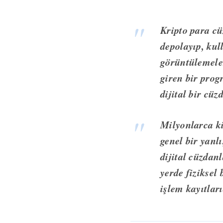
Kripto para cü
depolayıp, kul
görüntülemeler
giren bir prog
dijital bir cü
Milyonlarca ki
genel bir yanl
dijital cüzdan
yerde fiziksel
işlem kayıtları