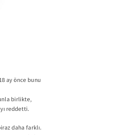
 18 ay önce bunu
nla birlikte,
ı reddetti.
raz daha farklı.