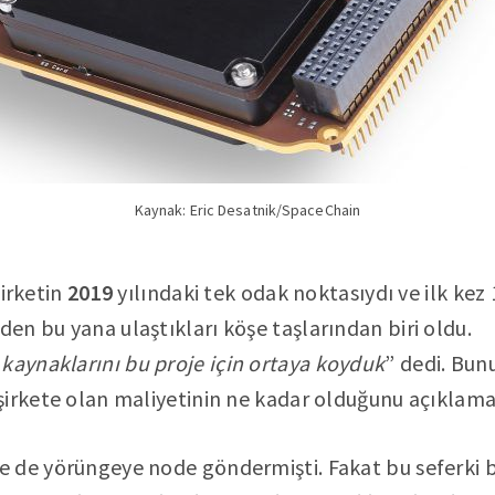
Kaynak: Eric Desatnik/SpaceChain
şirketin
2019
yılındaki tek odak noktasıydı ve ilk kez
n bu yana ulaştıkları köşe taşlarından biri oldu.
 kaynaklarını bu proje için ortaya koyduk
” dedi. Bunu
irkete olan maliyetinin ne kadar olduğunu açıklamay
 de yörüngeye node göndermişti. Fakat bu seferki bi