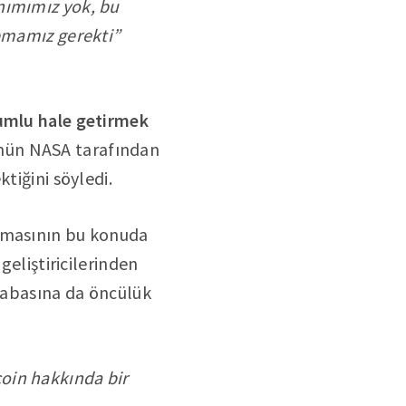
anımımız yok, bu
apmamız gerekti”
yumlu hale getirmek
ünün NASA tarafından
tiğini söyledi.
almasının bu konuda
geliştiricilerinden
 çabasına da öncülük
coin hakkında bir