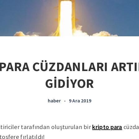
 PARA CÜZDANLARI ARTI
GİDİYOR
haber
•
9 Ara 2019
ştiriciler tarafından oluşturulan bir
kripto para
cüzda
tosfere fırlatıldı!