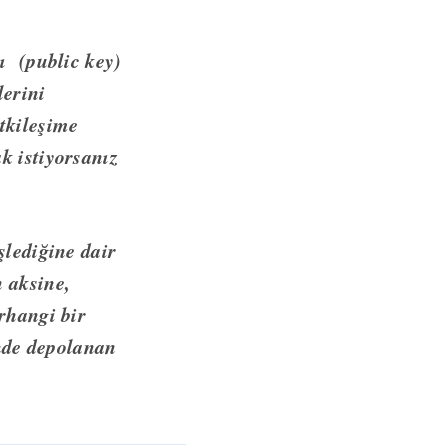
rı (public key)
lerini
tkileşime
k istiyorsanız
şlediğine dair
 aksine,
rhangi bir
inde depolanan