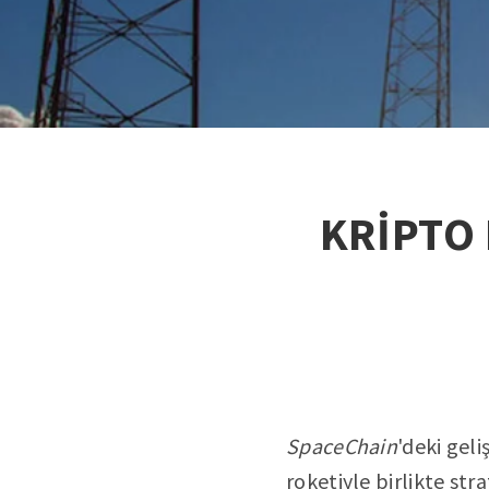
KRİPTO
SpaceChain
'deki geli
roketiyle birlikte stra