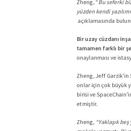
Zheng, “
Bu seferki bi
yüzden kendi yazılımı
açıklamasında bulun
Bir uzay cüzdanı inş
tamamen farklı bir şe
onaylanması ve istasyo
Zheng, Jeff Garzik'i
onlar için çok büyük y
birisi ve SpaceChain’
etmiştir.
Zheng,
“Yaklaşık beş 