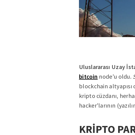
Uluslararası Uzay İs
bitcoin
node'u oldu.
blockchain altyapısı
kripto cüzdanı, herha
hacker'larının (yazıl
KRİPTO PAR