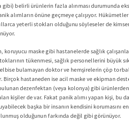
 gibi) belirli ürünlerin fazla alınması durumunda ek
nik alımların önüne geçmeye çalışıyor. Hükümetler 
ıllarca yeterli stokları olduğunu söyleseler de kims
ünüyor.
, koruyucu maske gibi hastanelerde sağlık çalışanla
toklarının tükenmesi, sağlık personellerini büyük sık
elbise bulamayan doktor ve hemşirelerin çöp torbal
r. Birçok hastaneden ise acil maske ve ekipman deste
bulunan dezenfektan (veya kolonya) gibi ürünlerden
alan kişiler de var. Fakat panik alımı yapan kişi, bu d
uyabilecek başka bir insanın kendisini korumasını eng
ulunmuş olduğunun farkında değil gibi görünüyor.