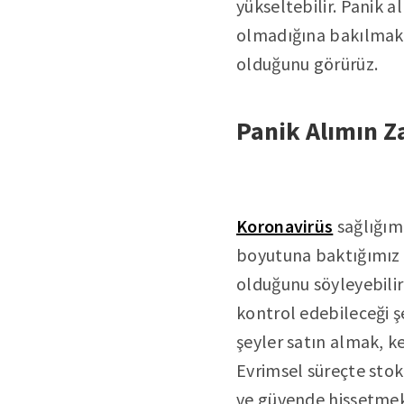
yükseltebilir. Panik 
olmadığına bakılmaksı
olduğunu görürüz.
Panik Alımın Za
Koronavirüs
sağlığım
boyutuna baktığımız 
olduğunu söyleyebilir
kontrol edebileceği ş
şeyler satın almak, k
Evrimsel süreçte stokl
ve güvende hissetmek 