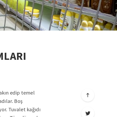
MLARI
 akın edip temel
adılar. Boş
or. Tuvalet kağıdı