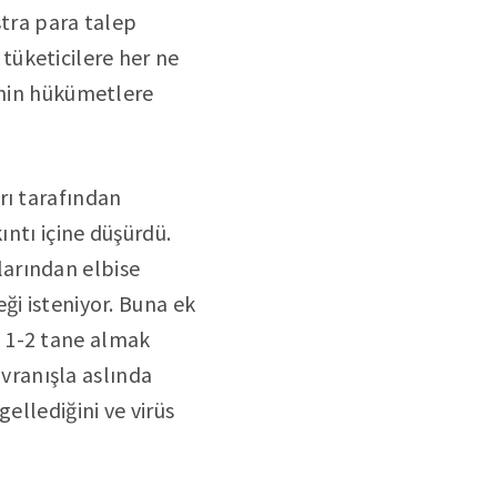
stra para talep
tüketicilere her ne
enin hükümetlere
rı tarafından
ıntı içine düşürdü.
arından elbise
ği isteniyor. Buna ek
 1-2 tane almak
avranışla aslında
ellediğini ve virüs