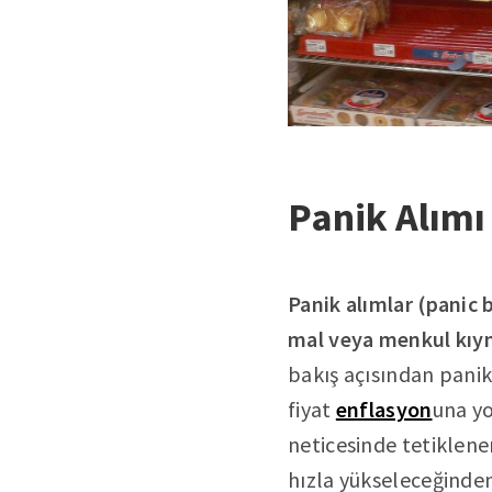
Panik Alımı
Panik alımlar (panic b
mal veya menkul kıym
bakış açısından panik
fiyat
enflasyon
una yo
neticesinde tetiklenen
hızla yükseleceğinden