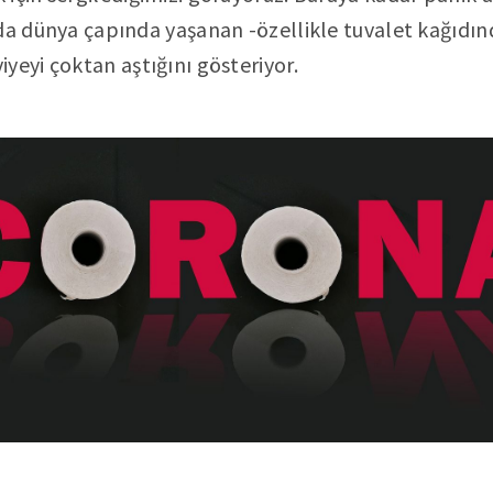
da dünya çapında yaşanan -özellikle tuvalet kağıdın
yeyi çoktan aştığını gösteriyor.