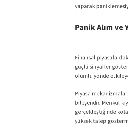
yaparak paniklemesiyl
Panik Alım ve Y
Finansal piyasalardaki
güçlü sinyaller gösterd
olumlu yönde etkileye
Piyasa mekanizmaları,
bileşendir. Menkul kı
gerçekleştiğinde kola
yüksek talep göstermesi