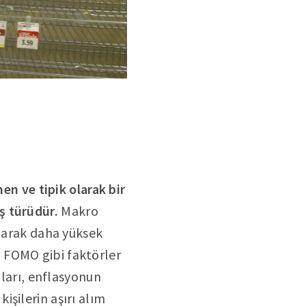
en ve tipik olarak bir
ş türüdür.
Makro
atarak daha yüksek
, FOMO gibi faktörler
mları, enflasyonun
şilerin aşırı alım