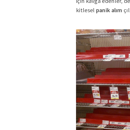
için kavga edenler, d
kitlesel
panik alım
çıl