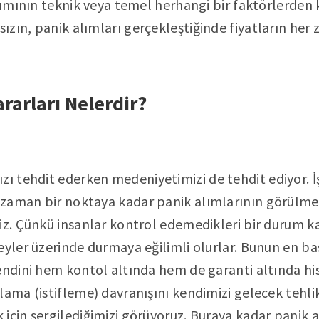
alımının teknik veya temel herhangi bir faktörlerden
zın, panik alımları gerçekleştiğinde fiyatların he
rarları Nelerdir?
ızı tehdit ederken medeniyetimizi de tehdit ediyor. İş
zaman bir noktaya kadar panik alımlarının görülmesi
iz. Çünkü insanlar kontrol edemedikleri bir durum ka
eyler üzerinde durmaya eğilimli olurlar. Bunun en bas
endini hem kontol altında hem de garanti altında hi
ama (istifleme) davranışını kendimizi gelecek tehlike
için sergilediğimizi görüyoruz. Buraya kadar panik 