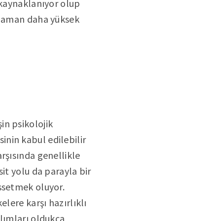
 kaynaklanıyor olup
r zaman daha yüksek
in psikolojik
nin kabul edilebilir
rşısında genellikle
it yolu da parayla bir
ssetmek oluyor.
lere karşı hazırlıklı
alımları oldukça