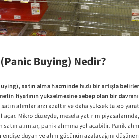
 (Panic Buying) Nedir?
uying), satın alma hacminde hızlı bir artışla belirlen
etin fiyatının yükselmesine sebep olan bir davranı
 satın alımlar arzı azaltır ve daha yüksek talep yar
l açar. Mikro düzeyde, mesela yatırım piyasalarında
 satın alımlar, panik alımına yol açabilir. Panik alı
 endişe duyan ve alım gücünün azalacağını düşünen ki