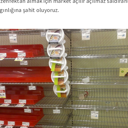
ezenfektan almak için market açılır açılmaz saldıran
gınlığına şahit oluyoruz.