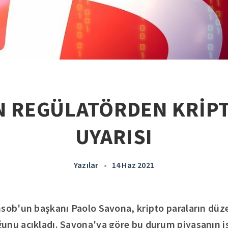
N REGÜLATÖRDEN KRİP
UYARISI
Yazılar
•
14 Haz 2021
nsob'un başkanı Paolo Savona, kripto paraların d
unu açıkladı. Savona'ya göre bu durum piyasanın iş