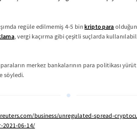
şımda regüle edilmemiş 4-5 bin
kripto para
olduğunu
aklama
, vergi kaçırma gibi çeşitli suçlarda kullanılab
 paraların merkez bankalarının para politikası yürüt
e söyledi.
reuters.com/business/unregulated-spread-cryptocu
r-2021-06-14/