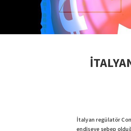
İTALYA
İtalyan regülatör Co
endişeye sebep olduğ