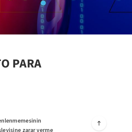
TO PARA
üzenlenmemesinin
leyişine zarar verme