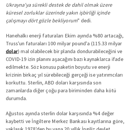
Ukrayna'ya sürekli destek de dahil olmak üzere
küresel zorluklar üzerinde yakın işbirliği içinde
çalışmayı dört gözle bekliyorum
" dedi.
Hanehalkı enerji faturaları Ekim ayında %80 artacağı,
Truss'un faturaları 100 milyar pound'a (115.33 milyar
dolar
) mal olabilecek bir planda dondurabileceğini ve
COVID-19 izin planını aşacağını bazı kaynaklarca ifade
edilmekte. Söz konusu paketin boyutu ve enerji
krizinin birkaç yıl sürebileceği gerçeği ise yatırımcıları
korkuttu. Sterlin, ABD doları karşısında son
zamanlarda diğer çoğu para biriminden daha kötü
durumda.
Ağustos ayında sterlin dolar karşısında %4 değer
kaybetti ve İngiltere Merkez Bankası kayıtlarına göre,
yaklaşık 1978'den bu yana 20 yıllık İngiliz devlet