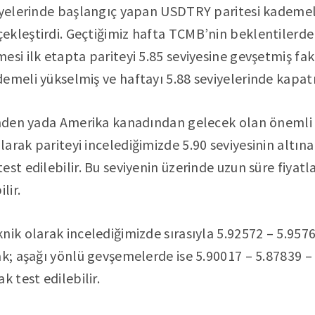
iyelerinde başlangıç yapan USDTRY paritesi kademel
kleştirdi. Geçtiğimiz hafta TCMB’nin beklentilerden
esi ilk etapta pariteyi 5.85 seviyesine gevşetmiş fa
emeli yükselmiş ve haftayı 5.88 seviyelerinde kapat
inden yada Amerika kanadından gelecek olan önemli bi
arak pariteyi incelediğimizde 5.90 seviyesinin altın
est edilebilir. Bu seviyenin üzerinde uzun süre fiyat
lir.
nik olarak incelediğimizde sırasıyla 5.92572 – 5.9576
ak; aşağı yönlü gevşemelerde ise 5.90017 – 5.87839 – 
k test edilebilir.