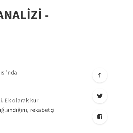
ANALİZİ -
ısı’nda
i. Ek olarak kur
ğlandığını, rekabetçi