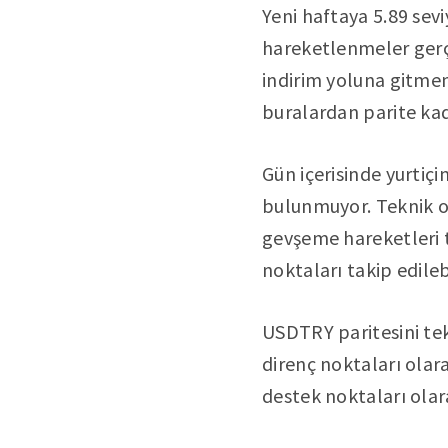
Yeni haftaya 5.89 sev
hareketlenmeler gerçe
indirim yoluna gitmem
buralardan parite kad
Gün içerisinde yurtiç
bulunmuyor. Teknik ol
gevşeme hareketleri t
noktaları takip edilebi
USDTRY paritesini tek
direnç noktaları olar
destek noktaları olara