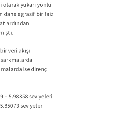
i olarak yukarı yönlü
 daha agrasif bir faiz
kat ardından
mıştı.
r veri akışı
a sarkmalarda
lamalarda ise direnç
9 – 5.98358 seviyeleri
5.85073 seviyeleri