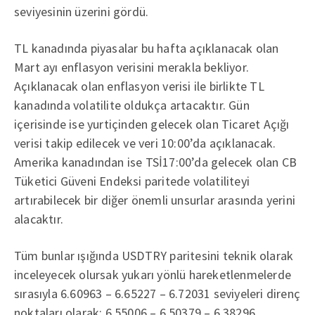
seviyesinin üzerini gördü.
TL kanadında piyasalar bu hafta açıklanacak olan
Mart ayı enflasyon verisini merakla bekliyor.
Açıklanacak olan enflasyon verisi ile birlikte TL
kanadında volatilite oldukça artacaktır. Gün
içerisinde ise yurtiçinden gelecek olan Ticaret Açığı
verisi takip edilecek ve veri 10:00’da açıklanacak.
Amerika kanadından ise TSİ17:00’da gelecek olan CB
Tüketici Güveni Endeksi paritede volatiliteyi
artırabilecek bir diğer önemli unsurlar arasında yerini
alacaktır.
Tüm bunlar ışığında USDTRY paritesini teknik olarak
inceleyecek olursak yukarı yönlü hareketlenmelerde
sırasıyla 6.60963 – 6.65227 – 6.72031 seviyeleri direnç
noktaları olarak; 6.55006 – 6.50379 – 6.38296