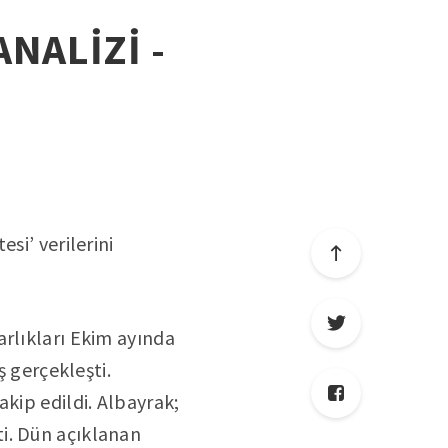
ANALİZİ -
si’ verilerini
arlıkları Ekim ayında
ş gerçekleşti.
kip edildi. Albayrak;
i. Dün açıklanan