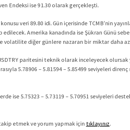
n Endeksi ise 91.30 olarak gerçekleşti.
konusu veri 89.80 idi. Gün içerisinde TCMB’nin yayın
ip edilecek. Amerika kanadında ise Şükran Günü seb
 volatilite diğer günlere nazaran bir miktar daha az
SDTRY paritesini teknik olarak inceleyecek olursak 
asıyla 5.78906 – 5.81594 – 5.85499 seviyeleri direnç
rde ise 5.75323 – 5.73119 – 5.70951 seviyeleri deste
ı takip etmek ve yorum yapmak için
tıklayınız
.