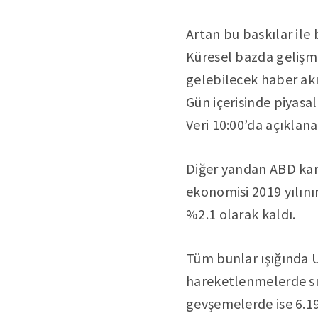
Artan bu baskılar ile
Küresel bazda gelişme
gelebilecek haber akış
Gün içerisinde piyasal
Veri 10:00’da açıklana
Diğer yandan ABD kan
ekonomisi 2019 yılını
%2.1 olarak kaldı.
Tüm bunlar ışığında U
hareketlenmelerde sır
gevşemelerde ise 6.198