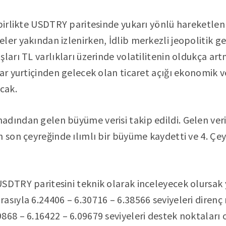
 birlikte USDTRY paritesinde yukarı yönlü hareketle
ler yakından izlenirken, İdlib merkezli jeopolitik 
ları TL varlıkları üzerinde volatilitenin oldukça art
ar yurtiçinden gelecek olan ticaret açığı ekonomik ve
cak.
adından gelen büyüme verisi takip edildi. Gelen ver
n son çeyreğinde ılımlı bir büyüme kaydetti ve 4. Çey
SDTRY paritesini teknik olarak inceleyecek olursak 
asıyla 6.24406 – 6.30716 – 6.38566 seviyeleri direnç 
68 – 6.16422 – 6.09679 seviyeleri destek noktaları ol