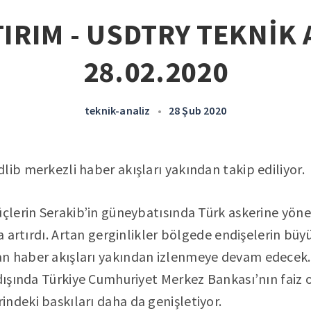
IRIM - USDTRY TEKNİK 
28.02.2020
teknik-analiz
•
28 Şub 2020
lib merkezli haber akışları yakından takip ediliyor.
çlerin Serakib’in güneybatısında Türk askerine yöneli
yla artırdı. Artan gerginlikler bölgede endişelerin b
n haber akışları yakından izlenmeye devam edecek.
 dışında Türkiye Cumhuriyet Merkez Bankası’nın faiz 
ndeki baskıları daha da genişletiyor.