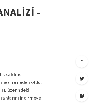
ANALİZİ -
k saldırısı
üyümesine neden oldu.
 TL üzerindeki
oranlarını indirmeye