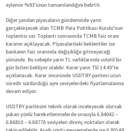
eylemin %93’ünün tamamlandığını belirtti.
Diğer yandan piyasaların gündeminde yarın
gerçekleşecek olan TCMB Para Politikası Kurulu’nun
toplantısı var. Toplantı sonrasında TCMB faiz oranı
kararını açıklayacak. Piyasalardaki beklentiler ise
bankanın faiz oranında değişikliğe gitmeyeceği
yönünde. Bu sebeple yarın TL varlıklarında volatil bir
gün bizleri bekliyor olabilir. Karar yarın TSİ 14:45’te
açıklanacak. Karar öncesinde USDTRY paritesi uzun
süredir sürdürdüğü aynı seviyelerdeki fiyatlamalarına
devam ediyor.
USDTRY paritesini teknik olarak inceleyecek olursak
yukarı yönlü hareketlenmelerde sırasıyla 6.84042 –
6.86810 – 6.88778 seviyeleri direnç noktaları olarak
takip edilebilir. Aşağı yönlü gevşemelerde ise 6.80149