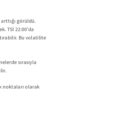
arttığı görüldü.
k. TSİ 22:00’da
abilir. Bu volatilite
elerde sırasıyla
ir.
k noktaları olarak