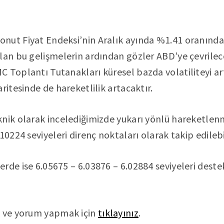
ut Fiyat Endeksi’nin Aralık ayında %1.41 oranında 
lan bu gelişmelerin ardından gözler ABD’ye çevrilece
Toplantı Tutanakları küresel bazda volatiliteyi artır
ritesinde de hareketlilik artacaktır.
nik olarak incelediğimizde yukarı yönlü hareketlenm
10224 seviyeleri direnç noktaları olarak takip edilebil
rde ise 6.05675 – 6.03876 – 6.02884 seviyeleri deste
k ve yorum yapmak için
tıklayınız
.