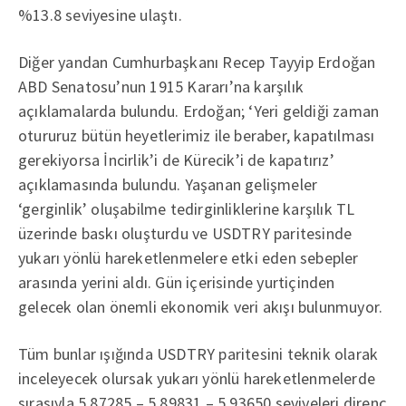
%13.8 seviyesine ulaştı.
Diğer yandan Cumhurbaşkanı Recep Tayyip Erdoğan
ABD Senatosu’nun 1915 Kararı’na karşılık
açıklamalarda bulundu. Erdoğan; ‘Yeri geldiği zaman
otururuz bütün heyetlerimiz ile beraber, kapatılması
gerekiyorsa İncirlik’i de Kürecik’i de kapatırız’
açıklamasında bulundu. Yaşanan gelişmeler
‘gerginlik’ oluşabilme tedirginliklerine karşılık TL
üzerinde baskı oluşturdu ve USDTRY paritesinde
yukarı yönlü hareketlenmelere etki eden sebepler
arasında yerini aldı. Gün içerisinde yurtiçinden
gelecek olan önemli ekonomik veri akışı bulunmuyor.
Tüm bunlar ışığında USDTRY paritesini teknik olarak
inceleyecek olursak yukarı yönlü hareketlenmelerde
sırasıyla 5.87285 – 5.89831 – 5.93650 seviyeleri direnç