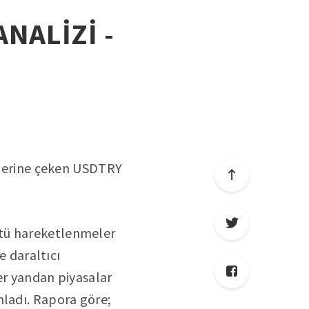
ANALİZİ -
 üzerine çeken USDTRY
stü hareketlenmeler
e daraltıcı
ğer yandan piyasalar
mladı. Rapora göre;