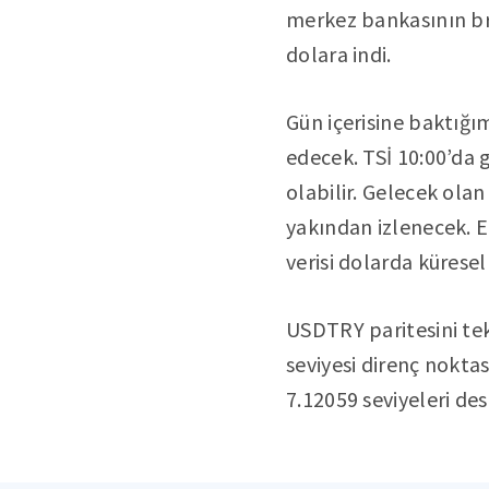
merkez bankasının brü
dolara indi.
Gün içerisine baktığı
edecek. TSİ 10:00’da 
olabilir. Gelecek olan
yakından izlenecek. 
verisi dolarda küresel
USDTRY paritesini te
seviyesi direnç noktas
7.12059 seviyeleri des