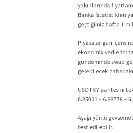
yakınlarında fiyatlam
Banka İstatistikleri 
geçtiğimiz hafta 1 mi
Piyasalar gün içerisi
ekonomik verilerini t
gündeminde swap görü
gelebilecek haber akışl
USDTRY paritesini tek
6.85001 – 6.88778 – 6.
Aşağı yönlü gevşemele
test edilebilir.