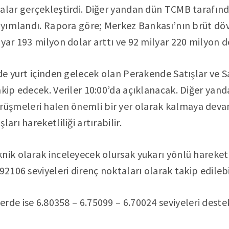
alar gerçekleştirdi. Diğer yandan dün TCMB tarafınd
yayımlandı. Rapora göre; Merkez Bankası’nın brüt döv
lyar 193 milyon dolar arttı ve 92 milyar 220 milyon d
nde yurt içinden gelecek olan Perakende Satışlar ve S
akip edecek. Veriler 10:00’da açıklanacak. Diğer yand
şmeleri halen önemli bir yer olarak kalmaya deva
arı hareketliliği artırabilir.
nik olarak inceleyecek olursak yukarı yönlü hareket
92106 seviyeleri direnç noktaları olarak takip edilebil
rde ise 6.80358 – 6.75099 – 6.70024 seviyeleri deste