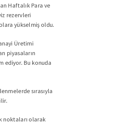
an Haftalık Para ve
iz rezervleri
olara yükselmiş oldu.
anayi Üretimi
an piyasaların
m ediyor. Bu konuda
lenmelerde sırasıyla
ir.
k noktaları olarak