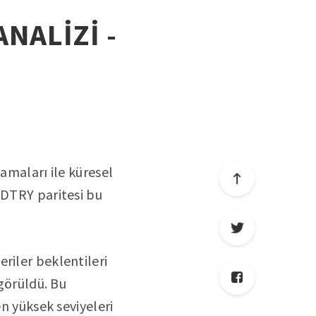
ANALİZİ -
amaları ile küresel
SDTRY paritesi bu
riler beklentileri
 görüldü. Bu
en yüksek seviyeleri