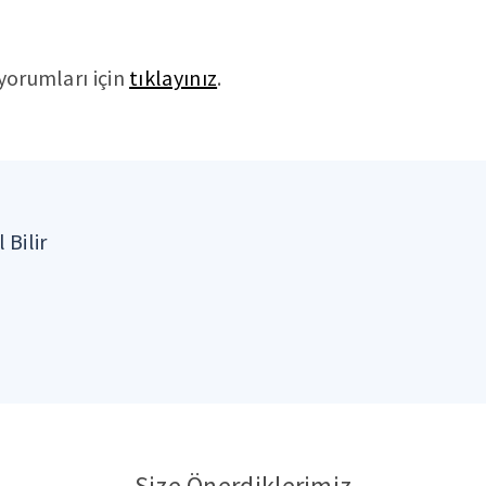
 yorumları için
tıklayınız
.
 Bilir
Size Önerdiklerimiz