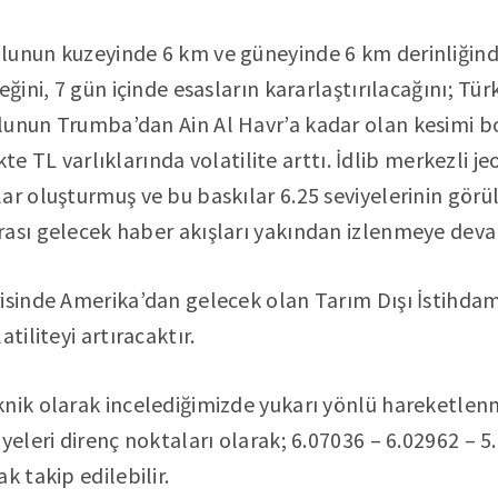
lunun kuzeyinde 6 km ve güneyinde 6 km derinliğinde
eğini, 7 gün içinde esasların kararlaştırılacağını; Tür
lunun Trumba’dan Ain Al Havr’a kadar olan kesimi b
likte TL varlıklarında volatilite arttı. İdlib merkezli 
ar oluşturmuş ve bu baskılar 6.25 seviyelerinin gör
rası gelecek haber akışları yakından izlenmeye dev
isinde Amerika’dan gelecek olan Tarım Dışı İstihdam 
tiliteyi artıracaktır.
knik olarak incelediğimizde yukarı yönlü hareketlen
yeleri direnç noktaları olarak; 6.07036 – 6.02962 – 5.
k takip edilebilir.