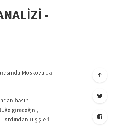
ANALİZİ -
 arasında Moskova’da
dından basın
lüğe gireceğini,
i. Ardından Dışişleri