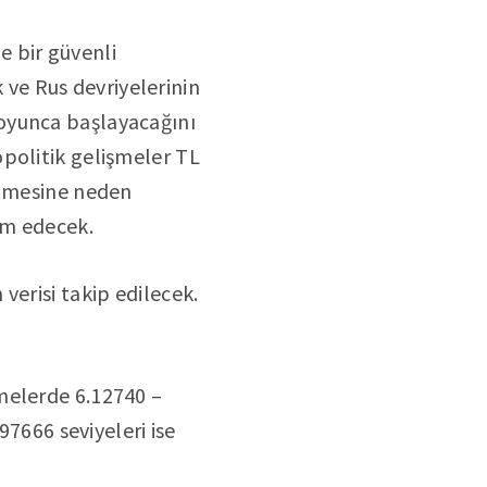
 bir güvenli
k ve Rus devriyelerinin
oyunca başlayacağını
jeopolitik gelişmeler TL
ülmesine neden
am edecek.
verisi takip edilecek.
melerde 6.12740 –
97666 seviyeleri ise