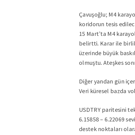
Çavuşoğlu; M4 karayo
koridorun tesis edilec
15 Mart’ta M4 karayo
belirtti. Karar ile bir
üzerinde büyük baskıl
olmuştu. Ateşkes son
Diğer yandan gün içer
Veri küresel bazda vola
USDTRY paritesini te
6.15858 – 6.22069 sevi
destek noktaları olara