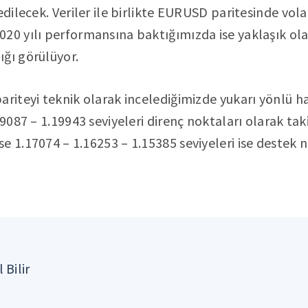
edilecek. Veriler ile birlikte EURUSD paritesinde volat
20 yılı performansına baktığımızda ise yaklaşık ol
ğı görülüyor.
ariteyi teknik olarak incelediğimizde yukarı yönlü
19087 – 1.19943 seviyeleri direnç noktaları olarak taki
e 1.17074 – 1.16253 – 1.15385 seviyeleri ise destek n
 Bilir