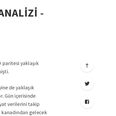
ANALİZİ -
 paritesi yaklaşık
işti.
yine de yaklaşık
r. Gün içerisinde
t verilerini takip
ka kanadından gelecek