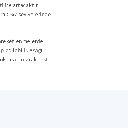
ilite artacaktır.
arak %7 seviyelerinde
 hareketlenmelerde
p edilebilir. Aşağı
oktaları olarak test