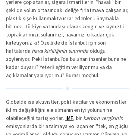
yerlere çöp atanlar, sigara izmaritlerini "havalı" bir
şekilde yolun ortasındaki deliğe fırlatmaya çalışanlar,
plastik şişe kullanmakta ısrar edenler... Saymakla
bitmez. Türkiye vatandaşı olarak zengin ve kıymetli
topraklarımızı, sularımızı, havamızı o kadar çok
kirletiyoruz ki! Özellikle de İstanbul için son
haftalarda
hava kirliliğinin sınırında
olduğu
söyleniyor. Peki İstanbul'da bulunan insanlar buna ne
kadar duyarlı? Yeterli eğitim veriliyor mu ya da
açıklamalar yapılıyor mu? Burası meçhul.
Globalde ise aktivistler, politikacılar ve ekonomistler
iklim değişikliğini ele almanın en iyi yolunun ne
olabileceğini tartışıyorlar.
IMF
, bir
karbon vergisinin
emisyonlarda bir azalmaya yol açan en "tek, en güçlü
ve verimli araç" olduğu sonucuna varıyor. Dünyayı -ve