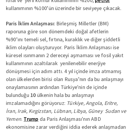
ithal ve yerli kömür kullanımının %200,
petrol
kullanımının %100’ün üzerinde bir seviyeye çıkacak.
Paris İklim Anlaşması:
Birleşmiş Milletler (BM)
raporuna göre son dönemdeki doğal afetlerin
%90’ını temeli sel, fırtına, kuraklık ve diğer şiddetli
iklim olayları oluşturuyor. Paris İklim Anlaşması ise
küresel ısınmanın 2 dereceyi aşmaması ve fosil yakıt
kullanımının azaltılarak yenilenebilir enerjiye
dönüşmesi için adım attı. 4 yıl içinde imza atmamış
olan ülkelerden birisi olan Rusya’nın da bu anlaşmayı
onaylamasının ardından Türkiye'nin de içinde
bulunduğu
10
ülkenin hala bu anlaşmayı
imzalamadığını görüyoruz:
Türkiye, Angola, Eritre,
İran, Irak, Kırgizstan, Lübnan, Libya, Güney Sudan ve
Yemen
.
Trump
da Paris Anlaşması'nın ABD
ekonomisine zarar verdiğini iddia ederek anlaşmadan