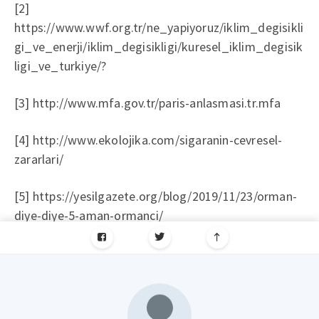
[2]
https://www.wwf.org.tr/ne_yapiyoruz/iklim_degisikli
gi_ve_enerji/iklim_degisikligi/kuresel_iklim_degisik
ligi_ve_turkiye/?
[3] http://www.mfa.gov.tr/paris-anlasmasi.tr.mfa
[4] http://www.ekolojika.com/sigaranin-cevresel-
zararlari/
[5] https://yesilgazete.org/blog/2019/11/23/orman-
diye-diye-5-aman-ormanci/