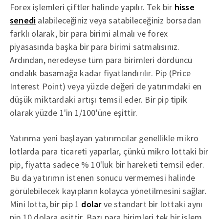
Forex işlemleri çiftler halinde yapılır. Tek bir
hisse
senedi
alabileceğiniz veya satabileceğiniz borsadan
farklı olarak, bir para birimi almalı ve forex
piyasasında başka bir para birimi satmalısınız.
Ardından, neredeyse tüm para birimleri dördüncü
ondalık basamağa kadar fiyatlandırılır. Pip (Price
Interest Point) veya yüzde değeri de yatırımdaki en
düşük miktardaki artışı temsil eder. Bir pip tipik
olarak yüzde 1'in 1/100'üne eşittir.
Yatırıma yeni başlayan yatırımcılar genellikle mikro
lotlarda para ticareti yaparlar, çünkü mikro lottaki bir
pip, fiyatta sadece % 10'luk bir hareketi temsil eder.
Bu da yatırımn istenen sonucu vermemesi halinde
görülebilecek kayıpların kolayca yönetilmesini sağlar.
Mini lotta, bir pip 1
dolar
ve standart bir lottaki aynı
pip 10 dolara eşittir. Bazı para birimleri tek bir işlem