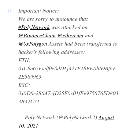
Important Notice:
We are sorry to announce that
#PolyNetwork
was attacked on
@BinanceChain
@ethereum
and
@0xPolygon
Assets had been transferred to
hacker's following addresses:
ETH:
0xC8a65Fadf0e0dDAf421F28FEAb69Bf6E
2E589963
BSC:
0x0D6e286A7cfD25E0c01fEe9756765D803
3B32C71
— Poly Network (@PolyNetwork2)
August
10, 2021