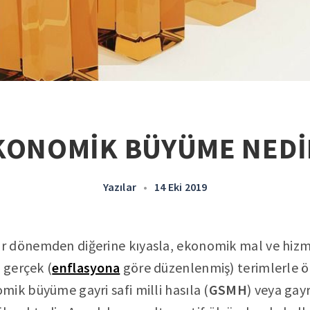
KONOMİK BÜYÜME NEDİ
Yazılar
•
14 Eki 2019
 dönemden diğerine kıyasla, ekonomik mal ve hizm
 gerçek (
enflasyona
göre düzenlenmiş) terimlerle öl
ik büyüme gayri safi milli hasıla (
GSMH
) veya gayr