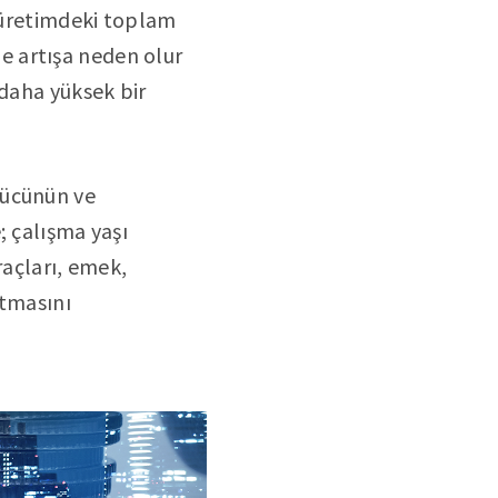
, üretimdeki toplam
rde artışa neden olur
 daha yüksek bir
gücünün ve
; çalışma yaşı
raçları, emek,
tmasını