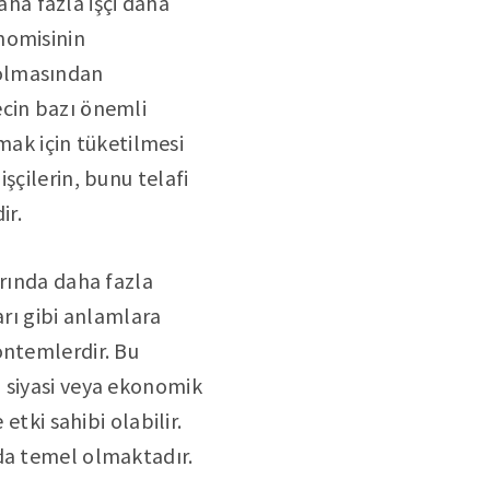
ha fazla işçi daha
nomisinin
 olmasından
ecin bazı önemli
amak için tüketilmesi
şçilerin, bunu telafi
ir.
arında daha fazla
arı gibi anlamlara
öntemlerdir. Bu
 siyasi veya ekonomik
etki sahibi olabilir.
 da temel olmaktadır.