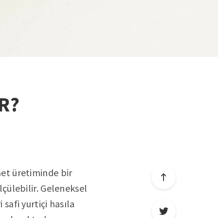
R?
et üretiminde bir
çülebilir. Geleneksel
i safi yurtiçi hasıla