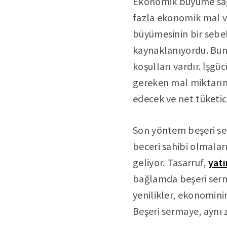
Ekonomik büyüme sağl
fazla ekonomik mal v
büyümesinin bir sebe
kaynaklanıyordu. Bunu
koşulları vardır. İşgü
gereken mal miktarını
edecek ve net tüketi
Son yöntem beşeri ser
beceri sahibi olmalar
geliyor. Tasarruf,
yatı
bağlamda beşeri serma
yenilikler, ekonominin
Beşeri sermaye, aynı 