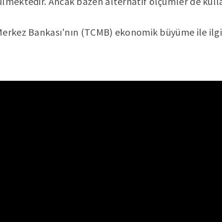
çülmektedir. Ancak bazen alternatif ölçümler de kull
Merkez Bankası'nın (TCMB) ekonomik büyüme ile ilgil