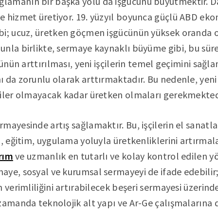
amanın bir başka yolu da işgücünü büyütmektir. Da
e hizmet üretiyor. 19. yüzyıl boyunca güçlü ABD eko
bi; ucuz, üretken göçmen işgücünün yüksek oranda
nla birlikte, sermaye kaynaklı büyüme gibi, bu sür
cünün arttırılması, yeni işçilerin temel geçimini sağl
 da zorunlu olarak arttırmaktadır. Bu nedenle, yeni i
ciler olmayacak kadar üretken olmaları gerekmekted
mayesinde artış sağlamaktır. Bu, işçilerin el sanatl
ı, eğitim, uygulama yoluyla üretkenliklerini artırmal
rım
ve uzmanlık en tutarlı ve kolay kontrol edilen y
ye, sosyal ve kurumsal sermayeyi de ifade edebilir;
 verimliliğini artırabilecek beşeri sermayesi üzerinde 
zamanda teknolojik alt yapı ve Ar-Ge çalışmalarına