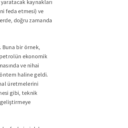
i yaratacak kaynakları
ni feda etmesi) ve
u yerde, doğru zamanda
 Buna bir örnek,
, petrolün ekonomik
masında ve nihai
yöntem haline geldi.
 mal üretmelerini
esi gibi, teknik
 geliştirmeye