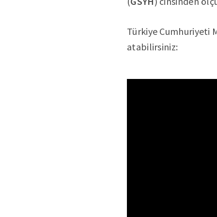
(
GSYH
) cinsinden öl
Türkiye Cumhuriyeti 
atabilirsiniz: