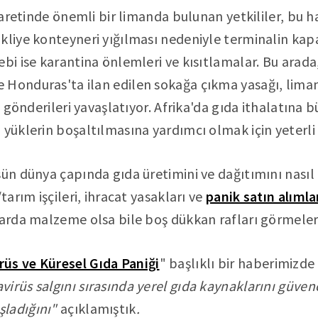
icaretinde önemli bir limanda bulunan yetkililer, bu 
kliye konteyneri yığılması nedeniyle terminalin kapa
ebi ise karantina önlemleri ve kısıtlamalar. Bu arada
 Honduras'ta ilan edilen sokağa çıkma yasağı, lima
ve gönderileri yavaşlatıyor. Afrika'da gıda ithalatına
 yüklerin boşaltılmasına yardımcı olmak için yeterli 
sün dünya çapında gıda üretimini ve dağıtımını nası
tarım işçileri, ihracat yasakları ve
panik satın alımla
tarda malzeme olsa bile boş dükkan rafları görmele
rüs ve Küresel Gıda Paniği
" başlıklı bir haberimizde
irüs salgını sırasında yerel gıda kaynaklarını güven
şladığını"
açıklamıştık
.