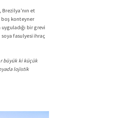
 Brezilya'nın et
00 boş konteyner
 uyguladığı bir grevi
soya fasulyesi ihraç
ar büyük ki küçük
nyada lojistik