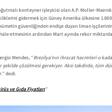
utmalı konteyner işleyicisi olan A.P. Moller-Maersk,
sikliklerini gidermek için Güney Amerika ülkesine 1.8
ükümetin güvenliğinden endişe duyan liman işçilerinin
ale etmesinin ardından Mart ayında rekor miktarda 
ergio Mendes, “
Brezilya’nın ihracat hacimleri o kad
ir şekilde çözülmesi gerekiyor. Aksi takdirde, tüm dü
r.
” dedi.
rüs ve Gıda Fiyatları
"