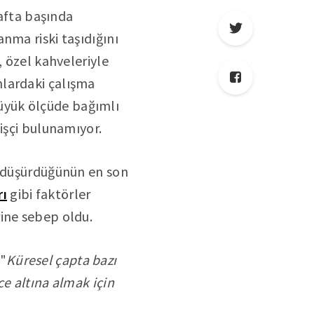
hafta başında
nma riski taşıdığını
, özel kahveleriyle
nlardaki çalışma
 büyük ölçüde bağımlı
işçi bulunamıyor.
l düşürdüğünün en son
rı
gibi faktörler
rine sebep oldu.
 "
Küresel çapta bazı
ce altına almak için