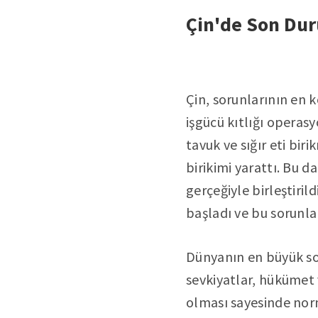
Çin'de Son Du
Çin, sorunlarının en k
işgücü kıtlığı operas
tavuk ve sığır eti bi
birikimi yarattı. Bu 
gerçeğiyle birleştiril
başladı ve bu sorunla
Dünyanın en büyük soy
sevkiyatlar, hükümet 
olması sayesinde norma