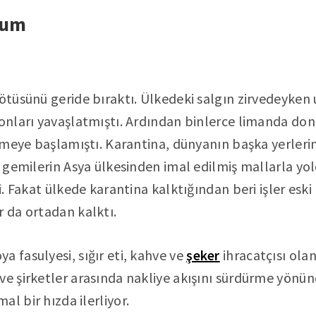
rum
ötüsünü geride bıraktı. Ülkedeki salgın zirvedeyken u
yonları yavaşlatmıştı. Ardından binlerce limanda d
rikmeye başlamıştı. Karantina, dünyanın başka yerler
da gemilerin Asya ülkesinden imal edilmiş mallarla y
di. Fakat ülkede karantina kalktığından beri işler es
r da ortadan kalktı.
a fasulyesi, sığır eti, kahve ve
şeker
ihracatçısı ola
ve şirketler arasında nakliye akışını sürdürme yönün
l bir hızda ilerliyor.