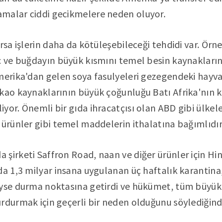
malar ciddi gecikmelere neden oluyor.
rsa işlerin daha da kötüleşebileceği tehdidi var. Örn
ç ve buğdayın büyük kısmını temel besin kaynakların
Amerika'dan gelen soya fasulyeleri gezegendeki hayv
akao kaynaklarının büyük çoğunluğu Batı Afrika'nın
yor. Önemli bir gıda ihracatçısı olan ABD gibi ülkele
 ürünler gibi temel maddelerin ithalatına bağımlıdır
şirketi Saffron Road, naan ve diğer ürünler için Hi
a 1,3 milyar insana uygulanan üç haftalık karantina, 
eyse durma noktasına getirdi ve hükümet, tüm büyük
rdurmak için geçerli bir neden olduğunu söylediğinde 