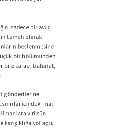
eğin, sadece bir avuç
ın temeli olarak
anların beslenmesine
 küçük bir bölümünden
r bile şarap, baharat,
.
nt gönderilerine
sınırlar içindeki mal
 limanlara virüsün
karışıklığa yol açtı.