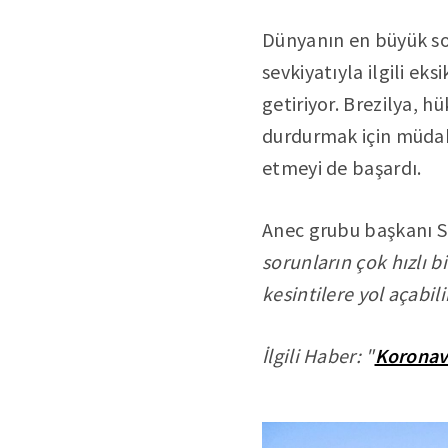
Dünyanın en büyük soğ
sevkiyatıyla ilgili ek
getiriyor. Brezilya, h
durdurmak için müdah
etmeyi de başardı.
Anec grubu başkanı S
sorunların çok hızlı b
kesintilere yol açabili
İlgili Haber: "
Koronavi