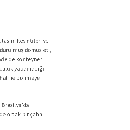
laşım kesintileri ve
ondurulmuş domuz eti,
inde de konteyner
olculuk yapamadığı
ki haline dönmeye
n Brezilya'da
de ortak bir çaba