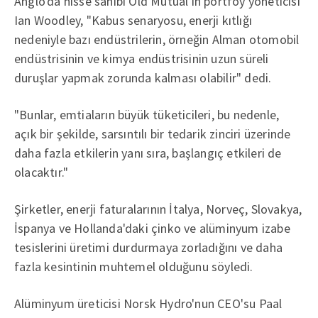
Anglo'da hisse sahibi Old Mutual'ın portföy yöneticisi
Ian Woodley, "Kabus senaryosu, enerji kıtlığı
nedeniyle bazı endüstrilerin, örneğin Alman otomobil
endüstrisinin ve kimya endüstrisinin uzun süreli
duruşlar yapmak zorunda kalması olabilir" dedi.
"Bunlar, emtiaların büyük tüketicileri, bu nedenle,
açık bir şekilde, sarsıntılı bir tedarik zinciri üzerinde
daha fazla etkilerin yanı sıra, başlangıç ​​​​etkileri de
olacaktır."
Şirketler, enerji faturalarının İtalya, Norveç, Slovakya,
İspanya ve Hollanda'daki çinko ve alüminyum izabe
tesislerini üretimi durdurmaya zorladığını ve daha
fazla kesintinin muhtemel olduğunu söyledi.
Alüminyum üreticisi Norsk Hydro'nun CEO'su Paal