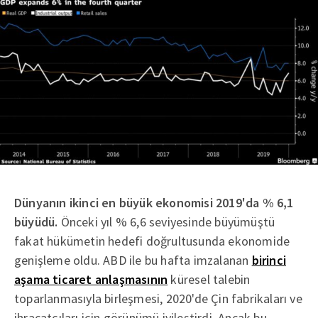
Dünyanın ikinci en büyük ekonomisi 2019'da % 6,1
büyüdü.
Önceki yıl % 6,6 seviyesinde büyümüştü
fakat hükümetin hedefi doğrultusunda ekonomide
genişleme oldu. ABD ile bu hafta imzalanan
birinci
aşama ticaret anlaşmasının
küresel talebin
toparlanmasıyla birleşmesi, 2020'de Çin fabrikaları ve
ihracatçıları için görünümü iyileştirdi. Ancak bu