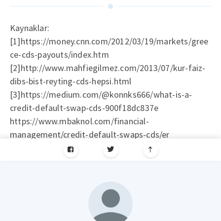
Kaynaklar:
[1]https://money.cnn.com/2012/03/19/markets/gree
ce-cds-payouts/index.htm
[2]http://www.mahfiegilmez.com/2013/07/kur-faiz-
dibs-bist-reyting-cds-hepsi.html
[3]https://medium.com/@konnks666/what-is-a-
credit-default-swap-cds-900f18dc837e
https://www.mbaknol.com/financial-
management/credit-default-swaps-cds/er