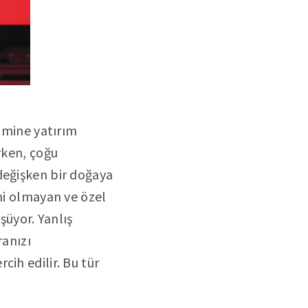
rimine yatırım
rken, çoğu
değişken bir doğaya
imi olmayan ve özel
şüyor. Yanlış
ranızı
ih edilir. Bu tür