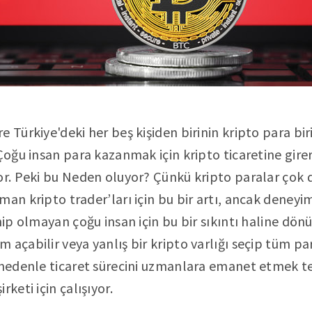
e Türkiye'deki her beş kişiden birinin kripto para bi
 Çoğu insan para kazanmak için kripto ticaretine gire
or. Peki bu Neden oluyor? Çünkü kripto paralar çok 
man kripto trader’ları için bu bir artı, ancak deney
hip olmayan çoğu insan için bu bir sıkıntı haline dönü
 açabilir veya yanlış bir kripto varlığı seçip tüm pa
 nedenle ticaret sürecini uzmanlara emanet etmek terc
rketi için çalışıyor.