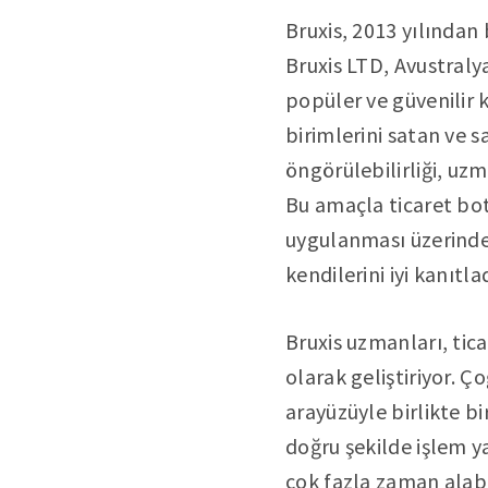
Bruxis, 2013 yılından 
Bruxis LTD, Avustralya
popüler ve güvenilir 
birimlerini satan ve s
öngörülebilirliği, uz
Bu amaçla ticaret bot
uygulanması üzerindek
kendilerini iyi kanıtla
Bruxis uzmanları, tic
olarak geliştiriyor. Ç
arayüzüyle birlikte bi
doğru şekilde işlem 
çok fazla zaman alabi