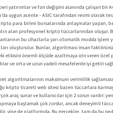
beri yatırımlar ve fon değişimi alanında çalışan bir Av
'da uygun acente - ASIC tarafından resmi olarak tesci
kripto para birimi borsalarında anlaşmalar yapan, be
atın alan profesyonel kripto tüccarlarından oluşur. B
manlarının bu cihazlarla yarı otomatik modda işlem ya
ları oluşturulur. Bunlar, algoritması insan faktörünü
i etkisini önemli ölçüde azaltmaya izin veren özel 
dılar ve orta ve uzun vadeli mesafelerde iyi getiri sağl
aret algoritmalarının maksimum verimlilik sağlaması i
oğu kripto ticareti web sitesi bazen tüccarlara karmaş
rçok araç sunar ve kullanıcılar için 2 sorun vardır: yen
yapmaya başlamak çok zordur, ancak deneyimli tücca
lir. yine de platformda. Bu gerçekler, tam da bu n