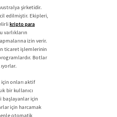
ustralya şirketidir.
l edilmiştir. Ekipleri,
lirli
kripto para
u varlıkların
pmalarına izin verir.
n ticaret işlemlerinin
programlardır. Botlar
ıyorlar.
çin onları aktif
ık bir kullanıcı
i başlayanlar için
rlar için harcamak
edenle otomatik