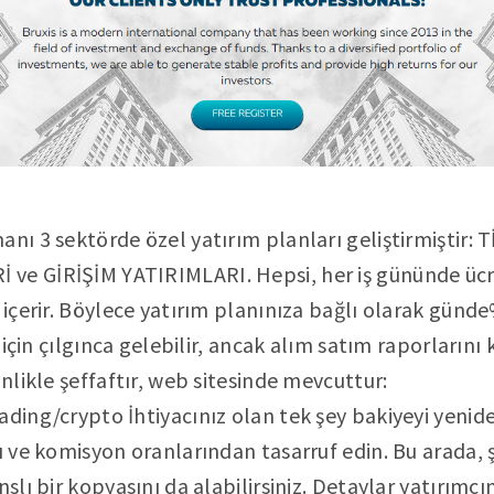
anı 3 sektörde özel yatırım planları geliştirmiştir
ve GİRİŞİM YATIRIMLARI. Hepsi, her iş gününde ücre
ı içerir. Böylece yatırım planınıza bağlı olarak günd
si için çılgınca gelebilir, ancak alım satım raporların
inlikle şeffaftır, web sitesinde mevcuttur:
ading/crypto İhtiyacınız olan tek şey bakiyeyi yenid
ı ve komisyon oranlarından tasarruf edin. Bu arada, ş
nslı bir kopyasını da alabilirsiniz. Detaylar yatırımcı