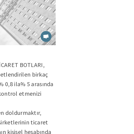
: TİCARET BOTLARI,
tlendirilen birkaç
e% 0,8 ila% 5 arasında
ı kontrol etmenizi
en doldurmaktır,
irketlerinin ticaret
nın kişisel hesabında