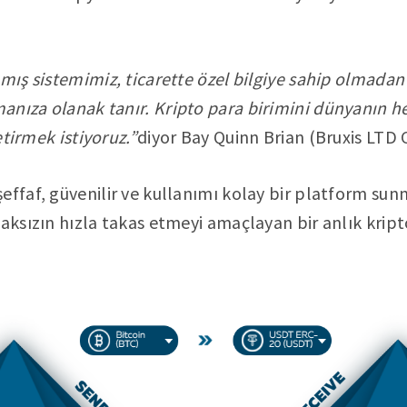
nmış sistemimiz, ticarette özel bilgiye sahip olmada
nıza olanak tanır. Kripto para birimini dünyanın h
getirmek istiyoruz.”
diyor Bay Quinn Brian (Bruxis LTD 
effaf, güvenilir ve kullanımı kolay bir platform sunm
aksızın hızla takas etmeyi amaçlayan bir anlık kripto