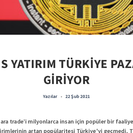
S YATIRIM TÜRKİYE PA
GİRİYOR
Yazılar
•
22 Şub 2021
ara trade’i milyonlarca insan için popüler bir faaliy
irimlerinin artan popülaritesi Türkiye'yi geçmedi,