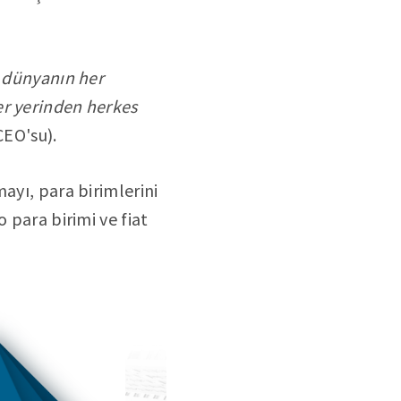
n dünyanın her
er yerinden herkes
CEO'su).
ayı, para birimlerini
 para birimi ve fiat