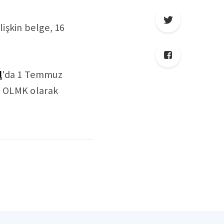
işkin belge, 16
l
'da 1 Temmuz
e OLMK olarak