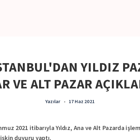
STANBUL'DAN YILDIZ PA
R VE ALT PAZAR AÇIKL
Yazılar
•
17 Haz 2021
muz 2021 itibarıyla Yıldız, Ana ve Alt Pazarda işle
lişkin duyuru yaptı.