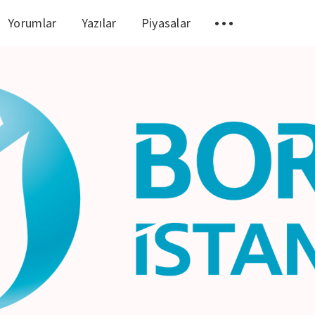
Yorumlar
Yazılar
Piyasalar