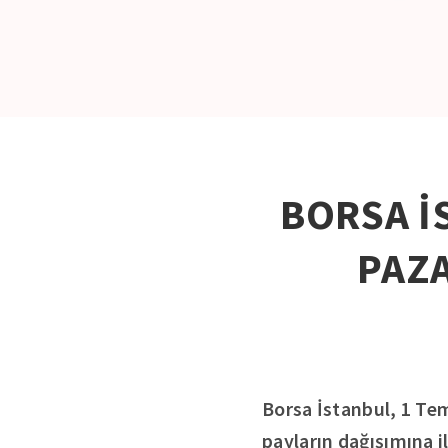
BORSA İ
PAZA
Borsa İstanbul, 1 Tem
payların dağışımına i